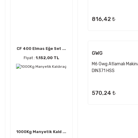
816,42 ₺
CF 400 Elmas Eğe Set ...
GWG
Fiyat :
1.152,00 TL
M6 Gwg Atlamalı Makin
DIN371 HSS
570,24 ₺
1000Kg Manyetik Kald ...