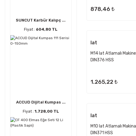
878,46 ₺
SUNCUT Karbür Kalıpç ...
Fiyat :
604,80 TL
Iat
M14 Iat Atlamalı Makine
DIN376 HSS
1.265,22 ₺
ACCUD Dijital Kumpas ...
Fiyat :
1.728,00 TL
Iat
M10 Iat Atlamalı Makin
DIN371 HSS