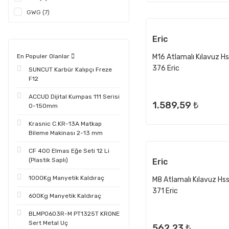
GWG (7)
Eric
M16 Atlamalı Kılavuz H
En Populer Olanlar
376 Eric
SUNCUT Karbür Kalıpçı Freze
F12
ACCUD Dijital Kumpas 111 Serisi
1.589,59 ₺
0-150mm
Krasnic C.KR-13A Matkap
Bileme Makinası 2-13 mm
CF 400 Elmas Eğe Seti 12 Li
(Plastik Saplı)
Eric
1000Kg Manyetik Kaldıraç
M8 Atlamalı Kılavuz Hs
371 Eric
600Kg Manyetik Kaldıraç
BLMP0603R-M PT1325T KRONE
Sert Metal Uç
562,23 ₺