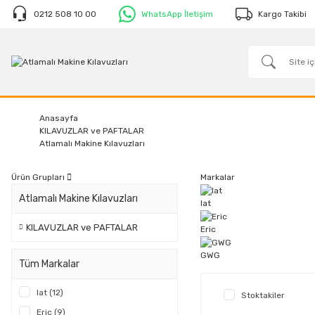
0212 508 10 00
WhatsApp İletişim
Kargo Takibi
Anasayfa
KILAVUZLAR ve PAFTALAR
Atlamalı Makine Kılavuzları
Ürün Grupları
Markalar
Atlamalı Makine Kılavuzları
Iat
KILAVUZLAR ve PAFTALAR
Eric
GWG
Tüm Markalar
Iat (12)
Stoktakiler
Eric (9)