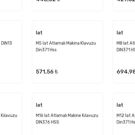
Iat
Iat
s DIN13
M5 İat Atlamalı Makina Klavuzu
M8 Iat At
Din371 Hss
DIN371 H
571,56 ₺
694,98
Iat
Iat
 Kılavuzu
M16 Iat Atlamalı Makine Kılavuzu
M12 İat A
DIN376 HSS
Din371 H