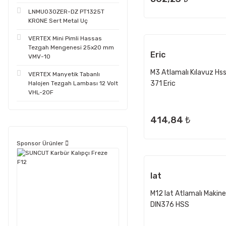
LNMU030ZER-DZ PT1325T
KRONE Sert Metal Uç
VERTEX Mini Pimli Hassas
Tezgah Mengenesi 25x20 mm
Eric
VMV-10
M3 Atlamalı Kılavuz Hs
VERTEX Manyetik Tabanlı
371 Eric
Halojen Tezgah Lambası 12 Volt
VHL-20F
414,84 ₺
Sponsor Ürünler
Iat
M12 Iat Atlamalı Makine
DIN376 HSS