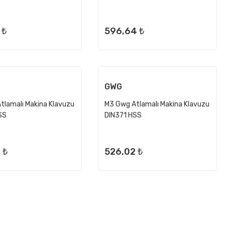
 ₺
596,64 ₺
GWG
tlamalı Makina Klavuzu
M3 Gwg Atlamalı Makina Klavuzu
SS
DIN371 HSS
 ₺
526,02 ₺