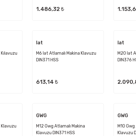
1.486,32 ₺
1.153,
Iat
Iat
 Kılavuzu
M6 Iat Atlamalı Makina Klavuzu
M20 Iat A
DIN371 HSS
DIN376 
613,14 ₺
2.090,
GWG
GWG
a Klavuzu
M12 Gwg Atlamalı Makina
M10 Gwg 
Klavuzu DIN371 HSS
Klavuzu 