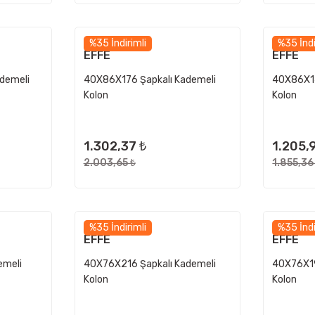
%35 İndirimli
%35 İndi
EFFE
EFFE
demeli
40X86X176 Şapkalı Kademeli
40X86X14
Kolon
Kolon
1.302,37 ₺
1.205,
2.003,65 ₺
1.855,36
%35 İndirimli
%35 İndi
EFFE
EFFE
emeli
40X76X216 Şapkalı Kademeli
40X76X19
Kolon
Kolon