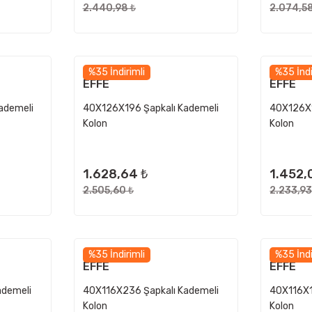
2.440,98 ₺
2.074,58
%35 İndirimli
%35 İndi
EFFE
EFFE
ademeli
40X126X196 Şapkalı Kademeli
40X126X1
Kolon
Kolon
1.628,64 ₺
1.452,
2.505,60 ₺
2.233,93
%35 İndirimli
%35 İndi
EFFE
EFFE
ademeli
40X116X236 Şapkalı Kademeli
40X116X1
Kolon
Kolon