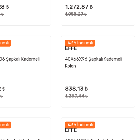
28 ₺
1.272,87 ₺
 ₺
1.958,27 ₺
rimli
%35 İndirimli
EFFE
6 Şapkalı Kademeli
40X66X96 Şapkalı Kademeli
Kolon
 ₺
838,13 ₺
 ₺
1.289,44 ₺
rimli
%35 İndirimli
EFFE