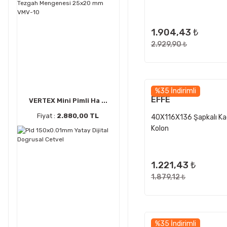
1.904,43 ₺
2.929,90 ₺
%35 İndirimli
EFFE
VERTEX Mini Pimli Ha ...
Fiyat :
2.880,00 TL
40X116X136 Şapkalı Ka
Kolon
1.221,43 ₺
1.879,12 ₺
%35 İndirimli