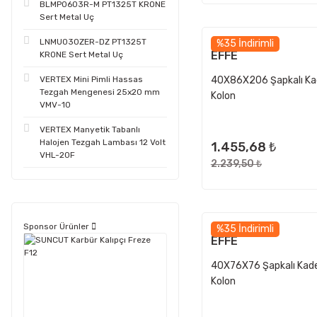
BLMP0603R-M PT1325T KRONE
Sert Metal Uç
LNMU030ZER-DZ PT1325T
%35 İndirimli
EFFE
KRONE Sert Metal Uç
40X86X206 Şapkalı Ka
VERTEX Mini Pimli Hassas
Tezgah Mengenesi 25x20 mm
Kolon
VMV-10
VERTEX Manyetik Tabanlı
Halojen Tezgah Lambası 12 Volt
1.455,68 ₺
VHL-20F
2.239,50 ₺
Sponsor Ürünler
%35 İndirimli
EFFE
40X76X76 Şapkalı Kad
Kolon