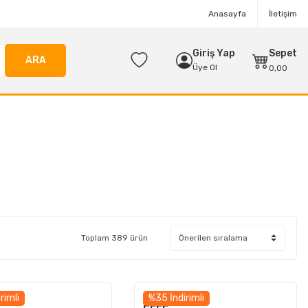
Anasayfa
İletişim
Giriş Yap
Sepet
ARA
Üye Ol
0,00
Toplam 389 ürün
rimli
%35 İndirimli