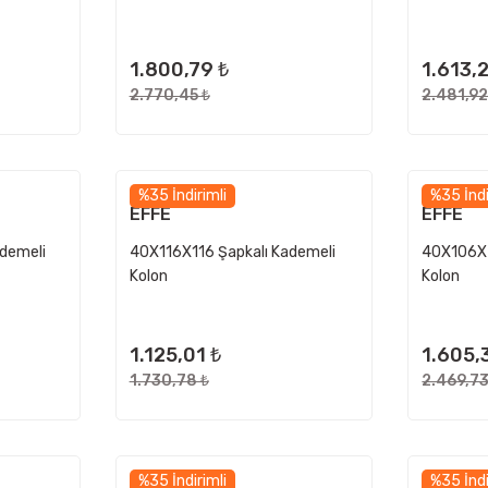
1.800,79 ₺
1.613,
2.770,45 ₺
2.481,92
%35 İndirimli
%35 İndi
EFFE
EFFE
demeli
40X116X116 Şapkalı Kademeli
40X106X2
Kolon
Kolon
1.125,01 ₺
1.605,
1.730,78 ₺
2.469,73
%35 İndirimli
%35 İndi