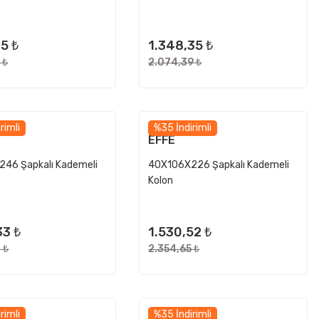
25 ₺
1.348,35 ₺
 ₺
2.074,39 ₺
rimli
%35 İndirimli
EFFE
46 Şapkalı Kademeli
40X106X226 Şapkalı Kademeli
Kolon
33 ₺
1.530,52 ₺
 ₺
2.354,65 ₺
rimli
%35 İndirimli