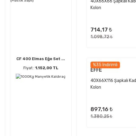
40X66X66 Şapkalı Kad
Kolon
714,17 ₺
1.098,72 ₺
CF 400 Elmas Eğe Set ...
%35 İndirimli
Fiyat :
1.152,00 TL
EFFE
40X66X116 Şapkalı Ka
Kolon
897,16 ₺
1.380,25 ₺