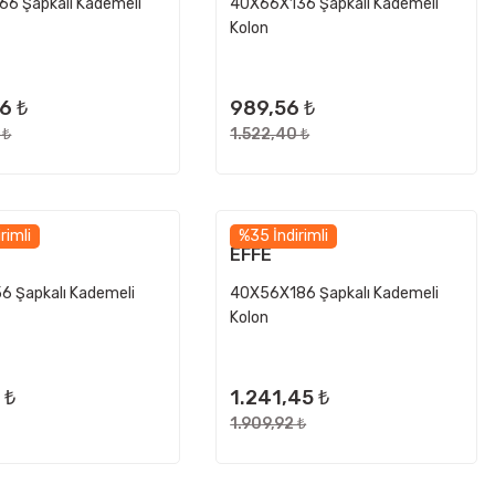
6 Şapkalı Kademeli
40X66X136 Şapkalı Kademeli
Kolon
6 ₺
989,56 ₺
 ₺
1.522,40 ₺
rimli
%35 İndirimli
EFFE
 Şapkalı Kademeli
40X56X186 Şapkalı Kademeli
Kolon
 ₺
1.241,45 ₺
1.909,92 ₺