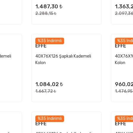
1.487,30 ₺
1.363,
2.288,15 ₺
2.097,36
%35 İndirimli
%35 İndi
EFFE
EFFE
demeli
40X76X126 Şapkalı Kademeli
40X76X10
Kolon
Kolon
1.084,02 ₺
960,02
1.667,72 ₺
1.476,95
%35 İndirimli
%35 İndi
EFFE
EFFE