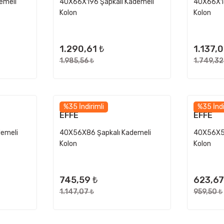
emeli
40X66X196 Şapkalı Kademeli
40X66X16
Kolon
Kolon
1.290,61 ₺
1.137,0
1.985,56 ₺
1.749,32
%35 İndirimli
%35 İndi
EFFE
EFFE
demeli
40X56X86 Şapkalı Kademeli
40X56X56
Kolon
Kolon
745,59 ₺
623,67
1.147,07 ₺
959,50 ₺