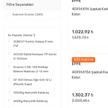
EFFE
Filtre Seçenekleri
40X96X96 Şapkalı Kad
Kolon
İndirimli Ürünler (389)
1.022,92 ₺
En Populer Olanlar
1.573,72 ₺
SUNCUT Karbür Kalıpçı Freze
F12
ACCUD Dijital Kumpas 111 Serisi
0-150mm
%35 İndirimli
EFFE
Krasnic C.KR-13A Matkap
Bileme Makinası 2-13 mm
40X96X156 Şapkalı Ka
Kolon
CF 400 Elmas Eğe Seti 12 Li
(Plastik Saplı)
1000Kg Manyetik Kaldıraç
1.302,37 ₺
2.003,65 ₺
600Kg Manyetik Kaldıraç