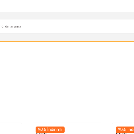
%35 İndirimli
%35 İndi