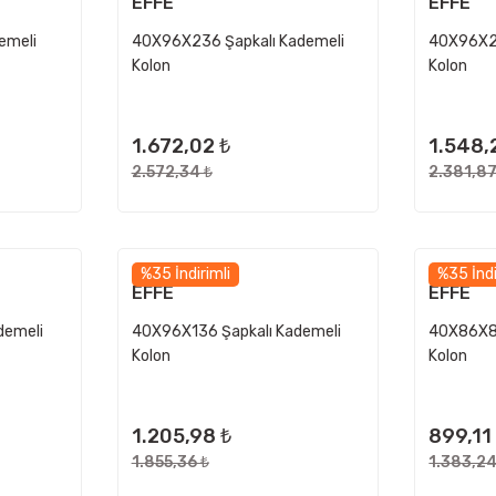
EFFE
EFFE
emeli
40X96X236 Şapkalı Kademeli
40X96X21
Kolon
Kolon
1.672,02 ₺
1.548,
2.572,34 ₺
2.381,87
%35 İndirimli
%35 İndi
EFFE
EFFE
demeli
40X96X136 Şapkalı Kademeli
40X86X86
Kolon
Kolon
1.205,98 ₺
899,11
1.855,36 ₺
1.383,24