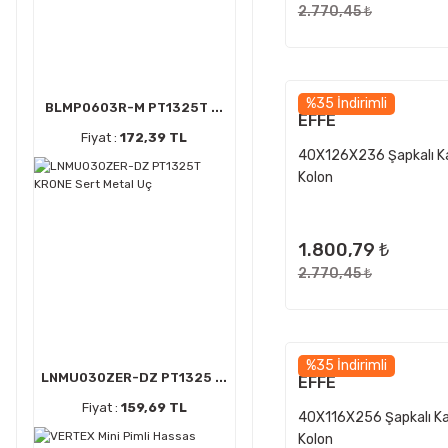
2.770,45 ₺
%35 İndirimli
BLMP0603R-M PT1325T ...
EFFE
Fiyat :
172,39 TL
40X126X236 Şapkalı K
Kolon
1.800,79 ₺
2.770,45 ₺
%35 İndirimli
LNMU030ZER-DZ PT1325 ...
EFFE
Fiyat :
159,69 TL
40X116X256 Şapkalı K
Kolon