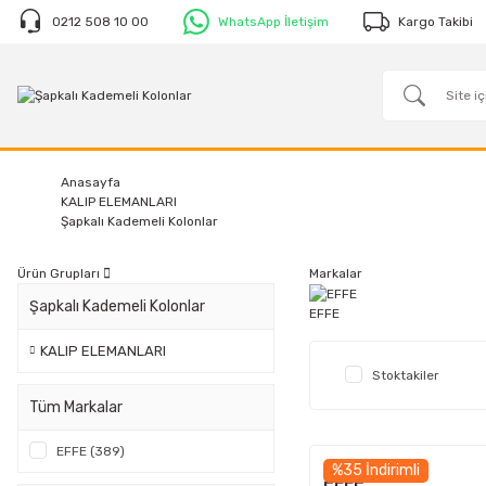
0212 508 10 00
WhatsApp İletişim
Kargo Takibi
Anasayfa
KALIP ELEMANLARI
Şapkalı Kademeli Kolonlar
Ürün Grupları
Markalar
Şapkalı Kademeli Kolonlar
EFFE
KALIP ELEMANLARI
Stoktakiler
Tüm Markalar
EFFE (389)
%35 İndirimli