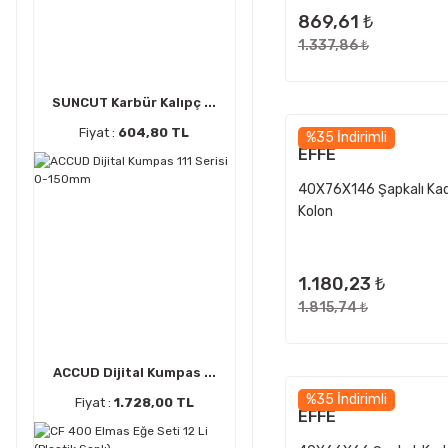
869,61 ₺
1.337,86 ₺
SUNCUT Karbür Kalıpç ...
Fiyat :
604,80 TL
%35 İndirimli
EFFE
40X76X146 Şapkalı Ka
Kolon
1.180,23 ₺
1.815,74 ₺
ACCUD Dijital Kumpas ...
%35 İndirimli
Fiyat :
1.728,00 TL
EFFE