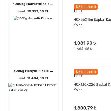
1000Kg Manyetik Kald ...
%35 İndirimli
EFFE
Fiyat :
19.353,60 TL
40X56X156 Şapkalı Ka
Kolon
1.081,90 ₺
1.664,46 ₺
600Kg Manyetik Kaldı ...
%35 İndirimli
EFFE
Fiyat :
11.404,80 TL
40X136X226 Şapkalı K
Kolon
1.800,79 ₺