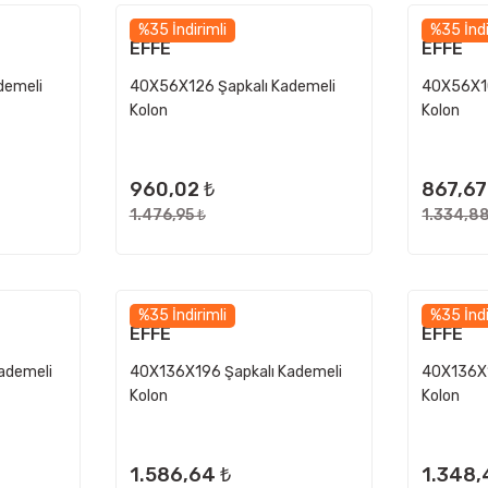
%35 İndirimli
%35 İndi
EFFE
EFFE
demeli
40X56X126 Şapkalı Kademeli
40X56X10
Kolon
Kolon
960,02 ₺
867,67
1.476,95 ₺
1.334,88
%35 İndirimli
%35 İndi
EFFE
EFFE
ademeli
40X136X196 Şapkalı Kademeli
40X136X1
Kolon
Kolon
1.586,64 ₺
1.348,