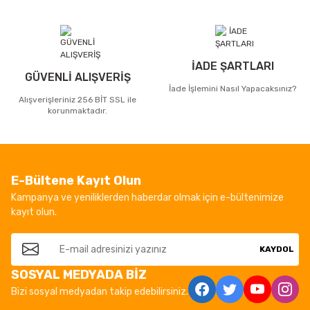
İADE ŞARTLARI
GÜVENLİ ALIŞVERİŞ
İade İşlemini Nasıl Yapacaksınız?
Alışverişleriniz 256 BİT SSL ile
korunmaktadır.
E-Bültene Kayıt Olun
Kampanya ve yeniliklerden haberdar olmak için e-bültenimize
kayıt olun.
KAYDOL
SOSYAL MEDYADA BİZ
Bizi sosyal medyadan takip edebilirsiniz.