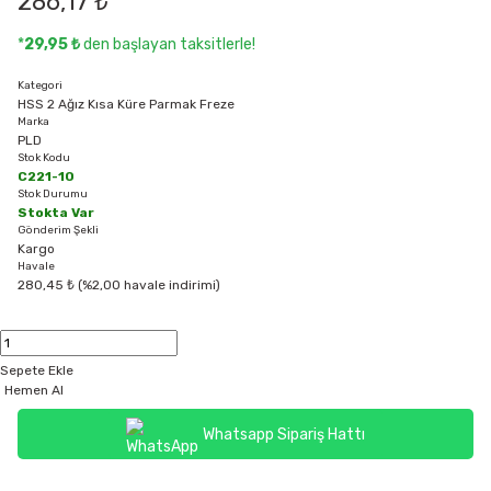
286,17 ₺
*
29,95 ₺
den başlayan taksitlerle!
Kategori
HSS 2 Ağız Kısa Küre Parmak Freze
Marka
PLD
Stok Kodu
C221-10
Stok Durumu
Stokta Var
Gönderim Şekli
Kargo
Havale
280,45 ₺ (%2,00 havale indirimi)
Sepete Ekle
Hemen Al
Whatsapp Sipariş Hattı