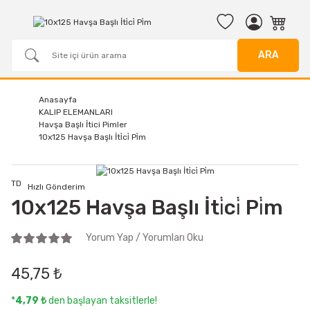
ARA
Anasayfa
KALIP ELEMANLARI
Havşa Başlı İtici Pimler
10x125 Havşa Başlı İti̇ci̇ Pi̇m
TD
Hızlı Gönderim
10x125 Havşa Başlı İti̇ci̇ Pi̇m
Yorum Yap / Yorumları Oku
45,75 ₺
*
4,79 ₺
den başlayan taksitlerle!