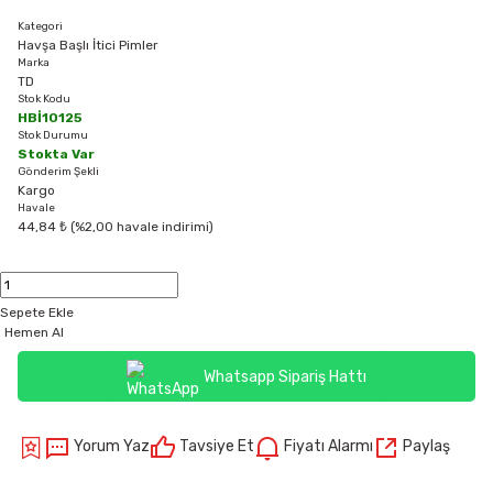
Kategori
Havşa Başlı İtici Pimler
Marka
TD
Stok Kodu
HBİ10125
Stok Durumu
Stokta Var
Gönderim Şekli
Kargo
Havale
44,84 ₺ (%2,00 havale indirimi)
Sepete Ekle
Hemen Al
Whatsapp Sipariş Hattı
Yorum Yaz
Tavsiye Et
Fiyatı Alarmı
Paylaş