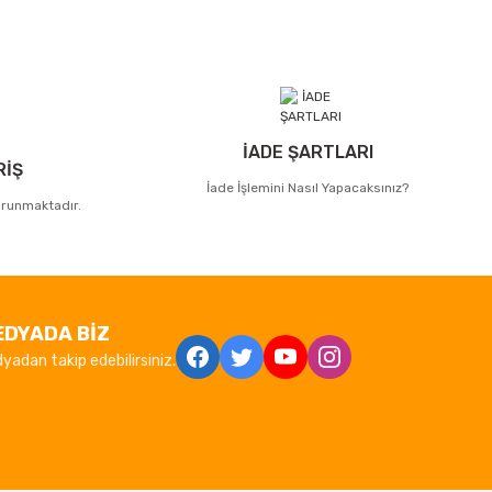
İADE ŞARTLARI
RİŞ
İade İşlemini Nasıl Yapacaksınız?
korunmaktadır.
EDYADA BİZ
yadan takip edebilirsiniz.