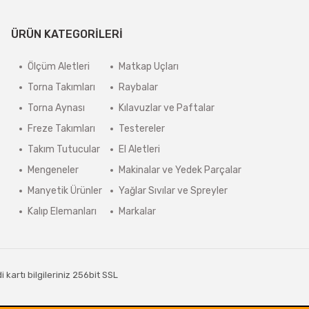
ÜRÜN KATEGORİLERİ
Ölçüm Aletleri
Matkap Uçları
Torna Takımları
Raybalar
Torna Aynası
Kılavuzlar ve Paftalar
Freze Takımları
Testereler
Takım Tutucular
El Aletleri
Mengeneler
Makinalar ve Yedek Parçalar
Manyetik Ürünler
Yağlar Sıvılar ve Spreyler
Kalıp Elemanları
Markalar
kartı bilgileriniz 256bit SSL