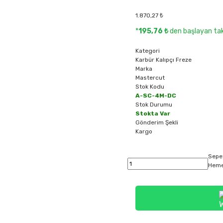
1.870,27 ₺
*
195,76 ₺
den başlayan taks
Kategori
Karbür Kalıpçı Freze
Marka
Mastercut
Stok Kodu
A-SC-4M-DC
Stok Durumu
Stokta Var
Gönderim Şekli
Kargo
Sepe
Heme