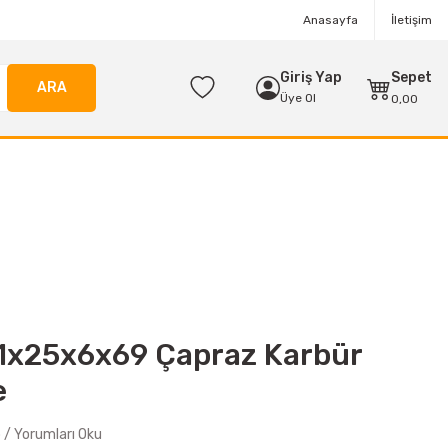
Anasayfa
İletişim
Giriş Yap
Sepet
ARA
Üye Ol
0,00
1x25x6x69 Çapraz Karbür
e
/ Yorumları Oku