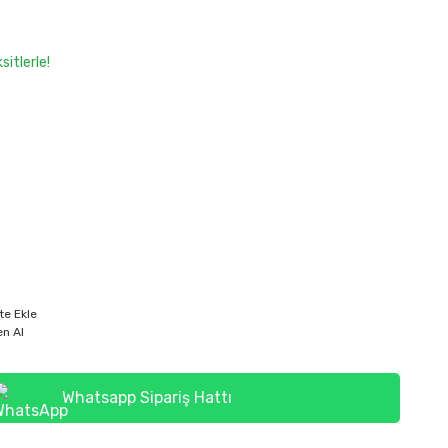
itlerle!
te Ekle
n Al
Whatsapp Sipariş Hattı