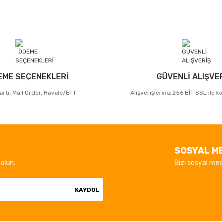
EME SEÇENEKLERİ
GÜVENLİ ALIŞVE
artı, Mail Order, Havale/EFT
Alışverişleriniz 256 BİT SSL ile 
SOSYAL M
olun.
Bizi sosyal med
KAYDOL