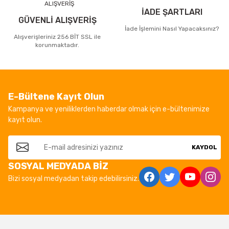
İADE ŞARTLARI
GÜVENLİ ALIŞVERİŞ
İade İşlemini Nasıl Yapacaksınız?
Alışverişleriniz 256 BİT SSL ile
korunmaktadır.
E-Bültene Kayıt Olun
Kampanya ve yeniliklerden haberdar olmak için e-bültenimize
kayıt olun.
KAYDOL
SOSYAL MEDYADA BİZ
Bizi sosyal medyadan takip edebilirsiniz.