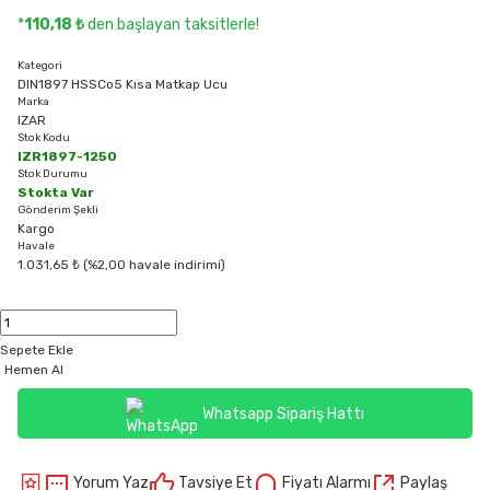
*
110,18 ₺
den başlayan taksitlerle!
Kategori
DIN1897 HSSCo5 Kısa Matkap Ucu
Marka
IZAR
Stok Kodu
IZR1897-1250
Stok Durumu
Stokta Var
Gönderim Şekli
Kargo
Havale
1.031,65 ₺ (%2,00 havale indirimi)
Sepete Ekle
Hemen Al
Whatsapp Sipariş Hattı
Yorum Yaz
Tavsiye Et
Fiyatı Alarmı
Paylaş