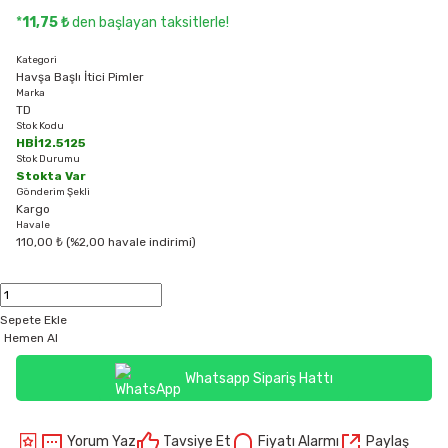
*
11,75 ₺
den başlayan taksitlerle!
Kategori
Havşa Başlı İtici Pimler
Marka
TD
Stok Kodu
HBİ12.5125
Stok Durumu
Stokta Var
Gönderim Şekli
Kargo
Havale
110,00 ₺ (%2,00 havale indirimi)
Sepete Ekle
Hemen Al
Whatsapp Sipariş Hattı
Yorum Yaz
Tavsiye Et
Fiyatı Alarmı
Paylaş