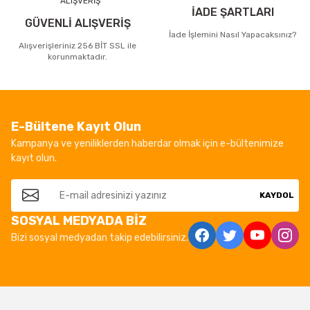
İADE ŞARTLARI
GÜVENLİ ALIŞVERİŞ
İade İşlemini Nasıl Yapacaksınız?
Alışverişleriniz 256 BİT SSL ile
korunmaktadır.
E-Bültene Kayıt Olun
Kampanya ve yeniliklerden haberdar olmak için e-bültenimize
kayıt olun.
KAYDOL
SOSYAL MEDYADA BİZ
Bizi sosyal medyadan takip edebilirsiniz.