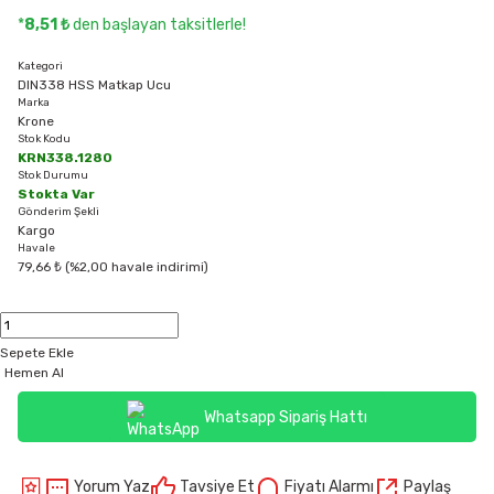
*
8,51 ₺
den başlayan taksitlerle!
Kategori
DIN338 HSS Matkap Ucu
Marka
Krone
Stok Kodu
KRN338.1280
Stok Durumu
Stokta Var
Gönderim Şekli
Kargo
Havale
79,66 ₺ (%2,00 havale indirimi)
Sepete Ekle
Hemen Al
Whatsapp Sipariş Hattı
Yorum Yaz
Tavsiye Et
Fiyatı Alarmı
Paylaş