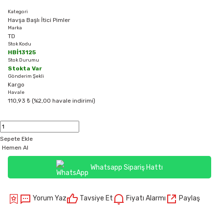
Kategori
Havşa Başlı İtici Pimler
Marka
TD
Stok Kodu
HBİ13125
Stok Durumu
Stokta Var
Gönderim Şekli
Kargo
Havale
110,93 ₺ (%2,00 havale indirimi)
Sepete Ekle
Hemen Al
Whatsapp Sipariş Hattı
Yorum Yaz
Tavsiye Et
Fiyatı Alarmı
Paylaş