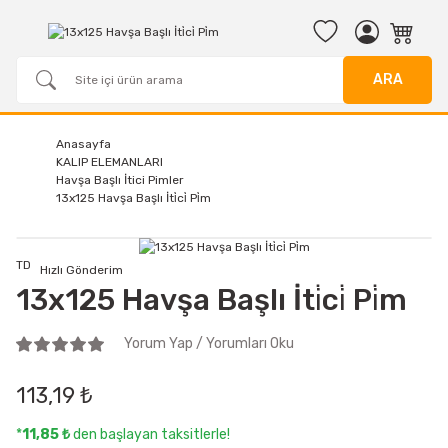
ARA
Anasayfa
KALIP ELEMANLARI
Havşa Başlı İtici Pimler
13x125 Havşa Başlı İti̇ci̇ Pi̇m
TD
Hızlı Gönderim
13x125 Havşa Başlı İti̇ci̇ Pi̇m
Yorum Yap / Yorumları Oku
113,19 ₺
*
11,85 ₺
den başlayan taksitlerle!