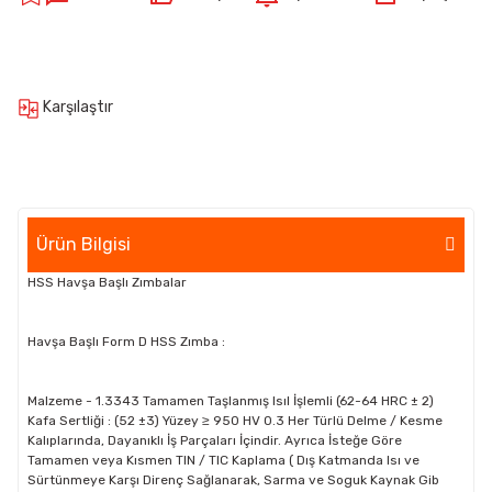
Karşılaştır
Ürün Bilgisi
HSS Havşa Başlı Zımbalar
Havşa Başlı Form D HSS Zımba :
Malzeme - 1.3343 Tamamen Taşlanmış Isıl İşlemli (62-64 HRC ± 2)
Kafa Sertliği : (52 ±3) Yüzey ≥ 950 HV 0.3 Her Türlü Delme / Kesme
Kalıplarında, Dayanıklı İş Parçaları İçindir. Ayrıca İsteğe Göre
Tamamen veya Kısmen TIN / TIC Kaplama ( Dış Katmanda Isı ve
Sürtünmeye Karşı Direnç Sağlanarak, Sarma ve Soguk Kaynak Gib