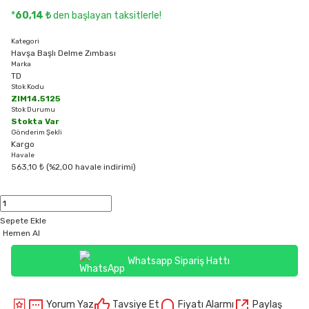
*
60,14 ₺
den başlayan taksitlerle!
Kategori
Havşa Başlı Delme Zımbası
Marka
TD
Stok Kodu
ZIM14.5125
Stok Durumu
Stokta Var
Gönderim Şekli
Kargo
Havale
563,10 ₺ (%2,00 havale indirimi)
Sepete Ekle
Hemen Al
Whatsapp Sipariş Hattı
Yorum Yaz
Tavsiye Et
Fiyatı Alarmı
Paylaş