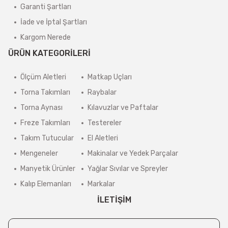
Garanti Şartları
İade ve İptal Şartları
Kargom Nerede
ÜRÜN KATEGORİLERİ
Ölçüm Aletleri
Matkap Uçları
Torna Takımları
Raybalar
Torna Aynası
Kılavuzlar ve Paftalar
Freze Takımları
Testereler
Takım Tutucular
El Aletleri
Mengeneler
Makinalar ve Yedek Parçalar
Manyetik Ürünler
Yağlar Sıvılar ve Spreyler
Kalıp Elemanları
Markalar
İLETİŞİM