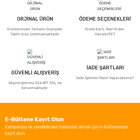
ORJİNAL ÜRÜN
ÖDEME SEÇENEKLERİ
Ürünlerimizin Tamamı Orjinaldir.
Kredi Kartı, Mail Order,
Taklit ürün satılmamaktadır.
Havale/EFT
İADE ŞARTLARI
GÜVENLİ ALIŞVERİŞ
İade İşlemini Nasıl Yapacaksınız?
Alışverişleriniz 256 BİT SSL ile
korunmaktadır.
E-Bültene Kayıt Olun
Kampanya ve yeniliklerden haberdar olmak için e-bültenimize
kayıt olun.