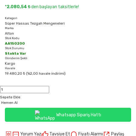
*
2.080,54 ₺
den başlayan taksitlerle!
Kategori
Süper Hassas Tezgah Mengeneleri
Marka
Alton
Stok Kodu
AA150200
Stok Durumu
Stokta Var
Gönderim Şekli
Kargo
Havale
19.480,20 ₺ (%2,00 havale indirimi)
Sepete Ekle
Hemen Al
Whatsapp Sipariş Hattı
Yorum Yaz
Tavsiye Et
Fiyatı Alarmı
Paylaş