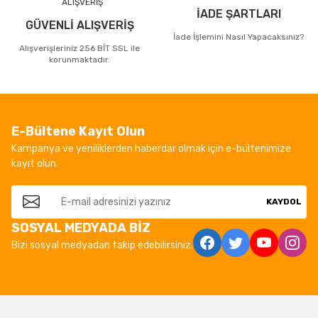
İADE ŞARTLARI
GÜVENLİ ALIŞVERİŞ
İade İşlemini Nasıl Yapacaksınız?
Alışverişleriniz 256 BİT SSL ile
korunmaktadır.
E-Bültene Kayıt Olun
Kampanya ve yeniliklerden haberdar olmak için e-bültenimize
kayıt olun.
KAYDOL
SOSYAL MEDYADA BİZ
Bizi sosyal medyadan takip edebilirsiniz.