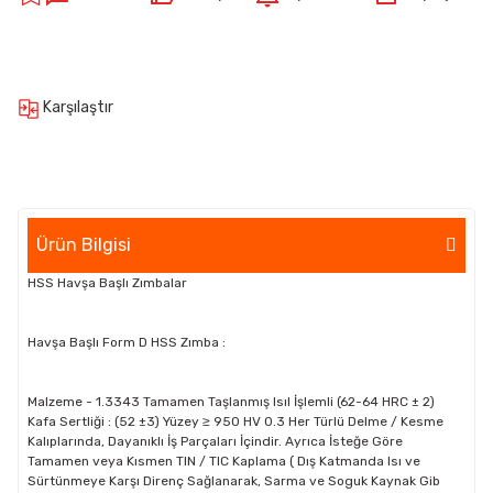
Karşılaştır
Ürün Bilgisi
HSS Havşa Başlı Zımbalar
Havşa Başlı Form D HSS Zımba :
Malzeme - 1.3343 Tamamen Taşlanmış Isıl İşlemli (62-64 HRC ± 2)
Kafa Sertliği : (52 ±3) Yüzey ≥ 950 HV 0.3 Her Türlü Delme / Kesme
Kalıplarında, Dayanıklı İş Parçaları İçindir. Ayrıca İsteğe Göre
Tamamen veya Kısmen TIN / TIC Kaplama ( Dış Katmanda Isı ve
Sürtünmeye Karşı Direnç Sağlanarak, Sarma ve Soguk Kaynak Gib