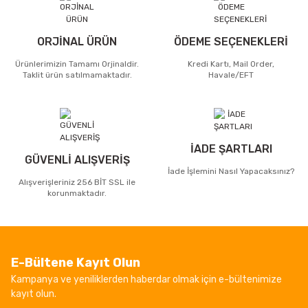
ORJİNAL ÜRÜN
ÖDEME SEÇENEKLERİ
Ürünlerimizin Tamamı Orjinaldir.
Kredi Kartı, Mail Order,
Taklit ürün satılmamaktadır.
Havale/EFT
İADE ŞARTLARI
GÜVENLİ ALIŞVERİŞ
İade İşlemini Nasıl Yapacaksınız?
Alışverişleriniz 256 BİT SSL ile
korunmaktadır.
E-Bültene Kayıt Olun
Kampanya ve yeniliklerden haberdar olmak için e-bültenimize
kayıt olun.