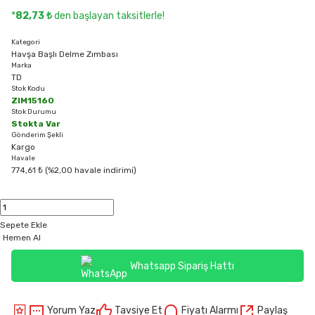
*
82,73 ₺
den başlayan taksitlerle!
Kategori
Havşa Başlı Delme Zımbası
Marka
TD
Stok Kodu
ZIM15160
Stok Durumu
Stokta Var
Gönderim Şekli
Kargo
Havale
774,61 ₺ (%2,00 havale indirimi)
Sepete Ekle
Hemen Al
Whatsapp Sipariş Hattı
Yorum Yaz
Tavsiye Et
Fiyatı Alarmı
Paylaş