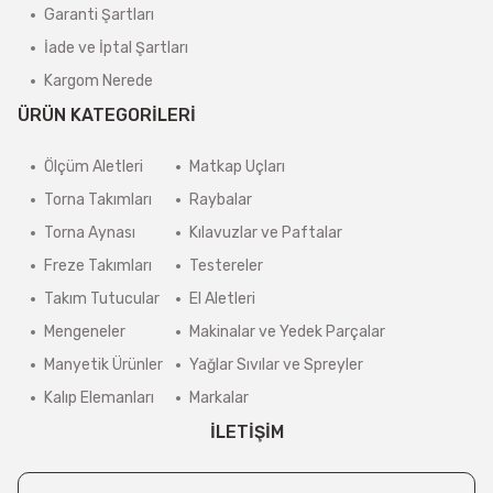
Garanti Şartları
İade ve İptal Şartları
Kargom Nerede
ÜRÜN KATEGORİLERİ
Ölçüm Aletleri
Matkap Uçları
Torna Takımları
Raybalar
Torna Aynası
Kılavuzlar ve Paftalar
Freze Takımları
Testereler
Takım Tutucular
El Aletleri
Mengeneler
Makinalar ve Yedek Parçalar
Manyetik Ürünler
Yağlar Sıvılar ve Spreyler
Kalıp Elemanları
Markalar
İLETİŞİM