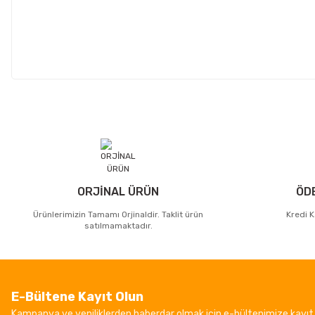
ORJİNAL ÜRÜN
ÖD
Ürünlerimizin Tamamı Orjinaldir. Taklit ürün
Kredi K
satılmamaktadır.
E-Bültene Kayıt Olun
Kampanya ve yeniliklerden haberdar olmak için e-bültenimize kayıt 