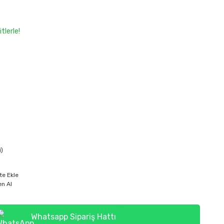
tlerle!
i)
te Ekle
n Al
Whatsapp Sipariş Hattı