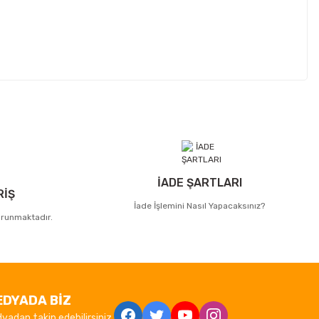
İADE ŞARTLARI
RİŞ
İade İşlemini Nasıl Yapacaksınız?
korunmaktadır.
EDYADA BİZ
yadan takip edebilirsiniz.