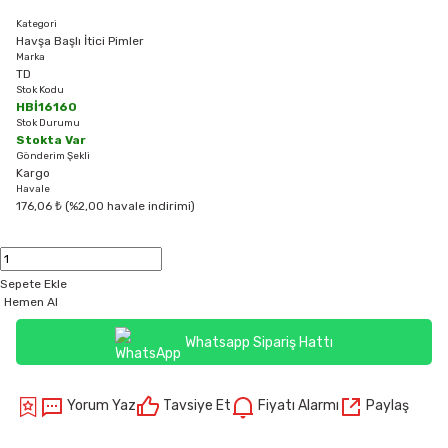
Kategori
Havşa Başlı İtici Pimler
Marka
TD
Stok Kodu
HBİ16160
Stok Durumu
Stokta Var
Gönderim Şekli
Kargo
Havale
176,06 ₺ (%2,00 havale indirimi)
Sepete Ekle
Hemen Al
Whatsapp Sipariş Hattı
Yorum Yaz
Tavsiye Et
Fiyatı Alarmı
Paylaş