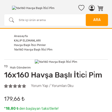
ARA
Anasayfa
KALIP ELEMANLARI
Havşa Başlı İtici Pimler
16x160 Havşa Başlı İti̇ci̇ Pi̇m
TD
Hızlı Gönderim
16x160 Havşa Başlı İti̇ci̇ Pi̇m
Yorum Yap / Yorumları Oku
179,66 ₺
*
18,80 ₺
den başlayan taksitlerle!