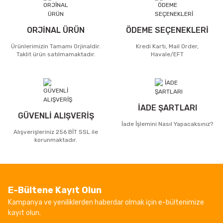
ORJİNAL ÜRÜN
ÖDEME SEÇENEKLERİ
Ürünlerimizin Tamamı Orjinaldir.
Kredi Kartı, Mail Order,
Taklit ürün satılmamaktadır.
Havale/EFT
İADE ŞARTLARI
GÜVENLİ ALIŞVERİŞ
İade İşlemini Nasıl Yapacaksınız?
Alışverişleriniz 256 BİT SSL ile
korunmaktadır.
E-Bültene Kayıt Olun
Kampanya ve yeniliklerden haberdar olmak için e-bültenimize
kayıt olun.