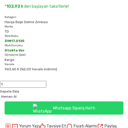
*
102,92 ₺
den başlayan taksitlerle!
Kategori
Havşa Başlı Delme Zımbası
Marka
TD
Stok Kodu
ZIM17.5125
Stok Durumu
Stokta Var
Gönderim Şekli
Kargo
Havale
963,60 ₺ (%2,00 havale indirimi)
Sepete Ekle
Hemen Al
Whatsapp Sipariş Hattı
Yorum Yaz
Tavsiye Et
Fiyatı Alarmı
Paylaş