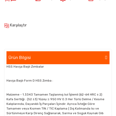
Karşılaştır
Ürün Bilgisi
HSS Havşa Başlı Zımbalar
Havşa Başlı Form D HSS Zımba :
Malzeme - 1.3343 Tamamen Taşlanmış Isıl İşlemli (62-64 HRC ± 2)
Kafa Sertliği : (52 ±3) Yüzey ≥ 950 HV 0.3 Her Türlü Delme / Kesme
Kalıplarında, Dayanıklı İş Parçaları İçindir. Ayrıca İsteğe Göre
Tamamen veya Kısmen TIN / TIC Kaplama ( Dış Katmanda Isı ve
Sürtünmeye Karşı Direnç Sağlanarak, Sarma ve Soguk Kaynak Gib