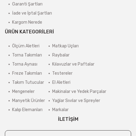
Garanti Şartları
İade ve İptal Şartları
Kargom Nerede
ÜRÜN KATEGORİLERİ
Ölçüm Aletleri
Matkap Uçları
Torna Takımları
Raybalar
Torna Aynası
Kılavuzlar ve Paftalar
Freze Takımları
Testereler
Takım Tutucular
El Aletleri
Mengeneler
Makinalar ve Yedek Parçalar
Manyetik Ürünler
Yağlar Sıvılar ve Spreyler
Kalıp Elemanları
Markalar
İLETİŞİM