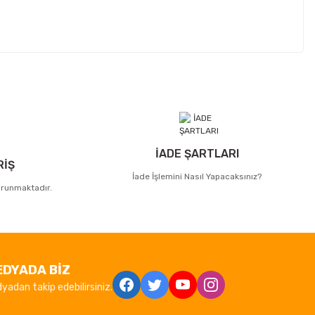
İADE ŞARTLARI
RİŞ
İade İşlemini Nasıl Yapacaksınız?
korunmaktadır.
EDYADA BİZ
yadan takip edebilirsiniz.