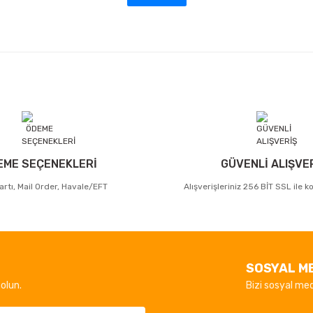
EME SEÇENEKLERİ
GÜVENLİ ALIŞVE
artı, Mail Order, Havale/EFT
Alışverişleriniz 256 BİT SSL ile 
SOSYAL M
olun.
Bizi sosyal med