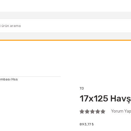
TD
17x125 Havş
Yorum Yap 
893,77 ₺