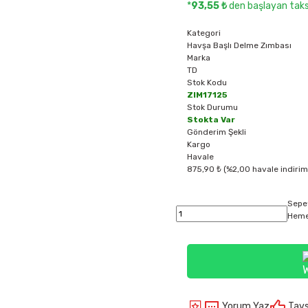
*
93,55 ₺
den başlayan taksi
Kategori
Havşa Başlı Delme Zımbası
Marka
TD
Stok Kodu
ZIM17125
Stok Durumu
Stokta Var
Gönderim Şekli
Kargo
Havale
875,90 ₺ (%2,00 havale indirim
Sepe
Heme
Yorum Yaz
Tavs