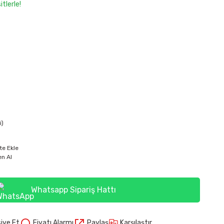
tlerle!
i)
te Ekle
n Al
Whatsapp Sipariş Hattı
Karşılaştır
iye Et
Fiyatı Alarmı
Paylaş