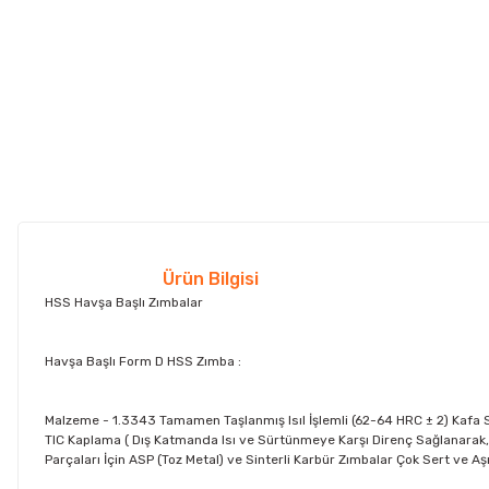
Ürün Bilgisi
HSS Havşa Başlı Zımbalar
Havşa Başlı Form D HSS Zımba :
Malzeme - 1.3343 Tamamen Taşlanmış Isıl İşlemli (62-64 HRC ± 2) Kafa Se
TIC Kaplama ( Dış Katmanda Isı ve Sürtünmeye Karşı Direnç Sağlanarak, S
Parçaları İçin ASP (Toz Metal) ve Sinterli Karbür Zımbalar Çok Sert ve Aşı