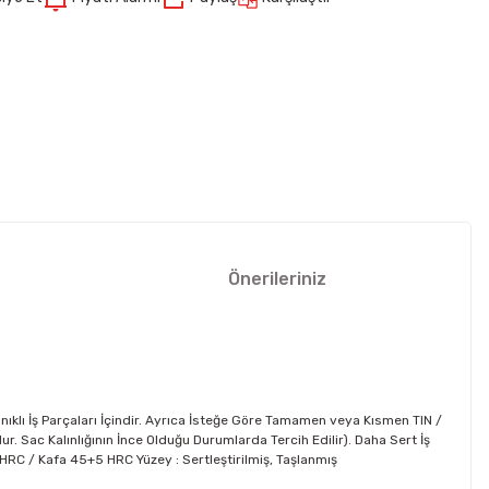
Önerileriniz
nıklı İş Parçaları İçindir. Ayrıca İsteğe Göre Tamamen veya Kısmen TIN /
 Sac Kalınlığının İnce Olduğu Durumlarda Tercih Edilir). Daha Sert İş
62 HRC / Kafa 45+5 HRC Yüzey : Sertleştirilmiş, Taşlanmış