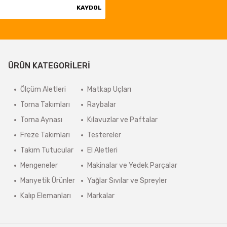
KAYDOL
ÜRÜN KATEGORİLERİ
Ölçüm Aletleri
Matkap Uçları
Torna Takımları
Raybalar
Torna Aynası
Kılavuzlar ve Paftalar
Freze Takımları
Testereler
Takım Tutucular
El Aletleri
Mengeneler
Makinalar ve Yedek Parçalar
Manyetik Ürünler
Yağlar Sıvılar ve Spreyler
Kalıp Elemanları
Markalar