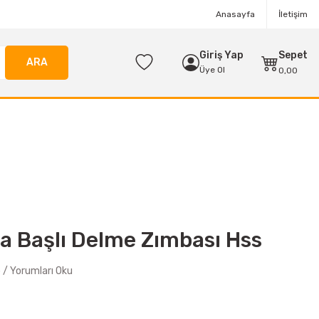
Anasayfa
İletişim
Giriş Yap
Sepet
ARA
Üye Ol
0,00
a Başlı Delme Zımbası Hss
/ Yorumları Oku