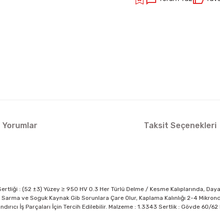
Yorumlar
Taksit Seçenekleri
rtliği : (52 ±3) Yüzey ≥ 950 HV 0.3 Her Türlü Delme / Kesme Kalıplarında, Daya
arma ve Soguk Kaynak Gib Sorunlara Çare Olur, Kaplama Kalınlığı 2-4 Mikrondur.
ndırıcı İş Parçaları İçin Tercih Edilebilir. Malzeme : 1.3343 Sertlik : Gövde 60/