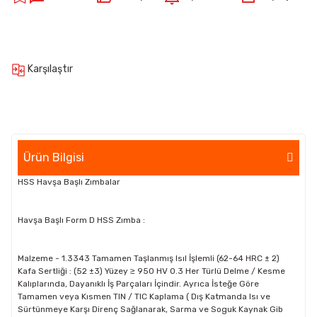
Karşılaştır
Ürün Bilgisi
HSS Havşa Başlı Zımbalar
Havşa Başlı Form D HSS Zımba :
Malzeme - 1.3343 Tamamen Taşlanmış Isıl İşlemli (62-64 HRC ± 2)
Kafa Sertliği : (52 ±3) Yüzey ≥ 950 HV 0.3 Her Türlü Delme / Kesme
Kalıplarında, Dayanıklı İş Parçaları İçindir. Ayrıca İsteğe Göre
Tamamen veya Kısmen TIN / TIC Kaplama ( Dış Katmanda Isı ve
Sürtünmeye Karşı Direnç Sağlanarak, Sarma ve Soguk Kaynak Gib