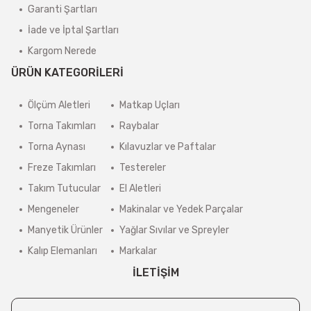
Garanti Şartları
İade ve İptal Şartları
Kargom Nerede
ÜRÜN KATEGORİLERİ
Ölçüm Aletleri
Matkap Uçları
Torna Takımları
Raybalar
Torna Aynası
Kılavuzlar ve Paftalar
Freze Takımları
Testereler
Takım Tutucular
El Aletleri
Mengeneler
Makinalar ve Yedek Parçalar
Manyetik Ürünler
Yağlar Sıvılar ve Spreyler
Kalıp Elemanları
Markalar
İLETİŞİM