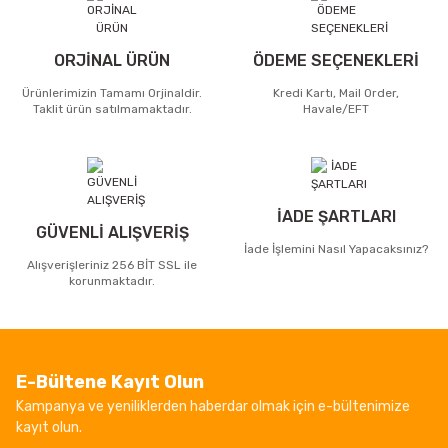
ORJİNAL ÜRÜN
ÖDEME SEÇENEKLERİ
Ürünlerimizin Tamamı Orjinaldir.
Kredi Kartı, Mail Order,
Taklit ürün satılmamaktadır.
Havale/EFT
İADE ŞARTLARI
GÜVENLİ ALIŞVERİŞ
İade İşlemini Nasıl Yapacaksınız?
Alışverişleriniz 256 BİT SSL ile
korunmaktadır.
E-Bültene Kayıt Olun
Kampanya ve yeniliklerden haberdar olmak için e-bültenimize
kayıt olun.