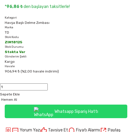
*
96,86 ₺
den başlayan taksitlerle!
Kategori
Havşa Başlı Delme Zımbası
Marka
TD
Stok Kodu
ZIM18125
Stok Durumu
Stokta Var
Gönderim Şekli
Kargo
Havale
906,94 ₺ (%2,00 havale indirimi)
Sepete Ekle
Hemen Al
Whatsapp Sipariş Hattı
Yorum Yaz
Tavsiye Et
Fiyatı Alarmı
Paylaş