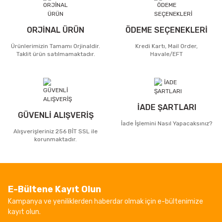
ORJİNAL ÜRÜN
ÖDEME SEÇENEKLERİ
Ürünlerimizin Tamamı Orjinaldir.
Kredi Kartı, Mail Order,
Taklit ürün satılmamaktadır.
Havale/EFT
İADE ŞARTLARI
GÜVENLİ ALIŞVERİŞ
İade İşlemini Nasıl Yapacaksınız?
Alışverişleriniz 256 BİT SSL ile
korunmaktadır.
E-Bültene Kayıt Olun
Kampanya ve yeniliklerden haberdar olmak için e-bültenimize
kayıt olun.