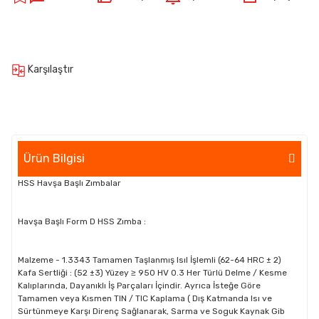
Karşılaştır
Ürün Bilgisi
HSS Havşa Başlı Zımbalar
Havşa Başlı Form D HSS Zımba :
Malzeme - 1.3343 Tamamen Taşlanmış Isıl İşlemli (62-64 HRC ± 2)
Kafa Sertliği : (52 ±3) Yüzey ≥ 950 HV 0.3 Her Türlü Delme / Kesme
Kalıplarında, Dayanıklı İş Parçaları İçindir. Ayrıca İsteğe Göre
Tamamen veya Kısmen TIN / TIC Kaplama ( Dış Katmanda Isı ve
Sürtünmeye Karşı Direnç Sağlanarak, Sarma ve Soguk Kaynak Gib