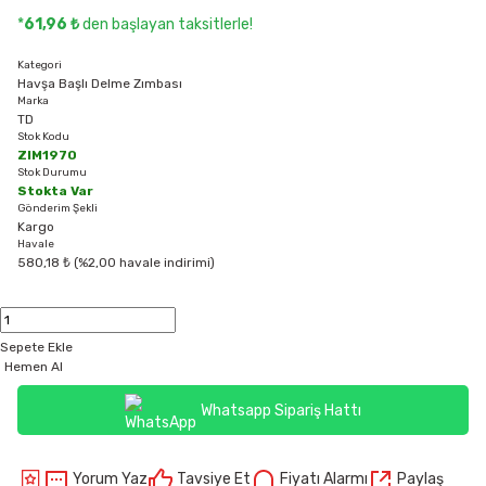
*
61,96 ₺
den başlayan taksitlerle!
Kategori
Havşa Başlı Delme Zımbası
Marka
TD
Stok Kodu
ZIM1970
Stok Durumu
Stokta Var
Gönderim Şekli
Kargo
Havale
580,18 ₺ (%2,00 havale indirimi)
Sepete Ekle
Hemen Al
Whatsapp Sipariş Hattı
Yorum Yaz
Tavsiye Et
Fiyatı Alarmı
Paylaş