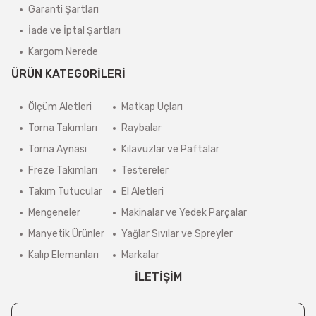
Garanti Şartları
İade ve İptal Şartları
Kargom Nerede
ÜRÜN KATEGORİLERİ
Ölçüm Aletleri
Matkap Uçları
Torna Takımları
Raybalar
Torna Aynası
Kılavuzlar ve Paftalar
Freze Takımları
Testereler
Takım Tutucular
El Aletleri
Mengeneler
Makinalar ve Yedek Parçalar
Manyetik Ürünler
Yağlar Sıvılar ve Spreyler
Kalıp Elemanları
Markalar
İLETİŞİM