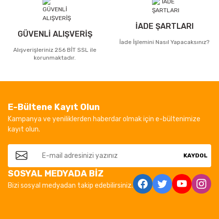
İADE ŞARTLARI
GÜVENLİ ALIŞVERİŞ
İade İşlemini Nasıl Yapacaksınız?
Alışverişleriniz 256 BİT SSL ile
korunmaktadır.
E-Bültene Kayıt Olun
Kampanya ve yeniliklerden haberdar olmak için e-bültenimize
kayıt olun.
KAYDOL
SOSYAL MEDYADA BİZ
Bizi sosyal medyadan takip edebilirsiniz.