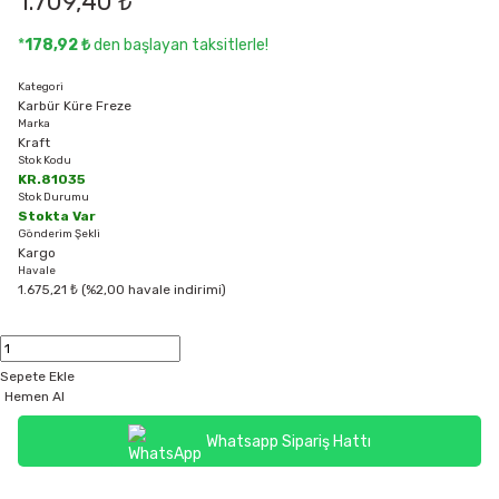
1.709,40 ₺
*
178,92 ₺
den başlayan taksitlerle!
Kategori
Karbür Küre Freze
Marka
Kraft
Stok Kodu
KR.81035
Stok Durumu
Stokta Var
Gönderim Şekli
Kargo
Havale
1.675,21 ₺ (%2,00 havale indirimi)
Sepete Ekle
Hemen Al
Whatsapp Sipariş Hattı