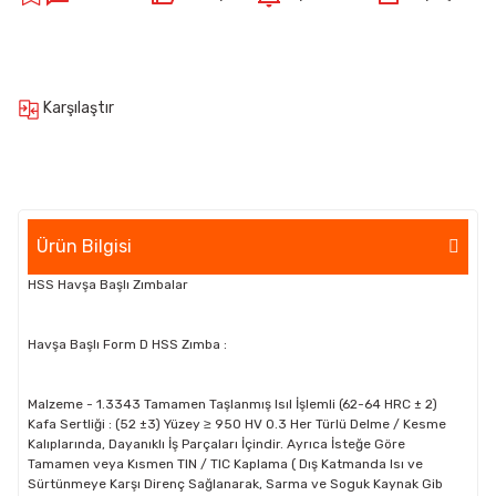
Karşılaştır
Ürün Bilgisi
HSS Havşa Başlı Zımbalar
Havşa Başlı Form D HSS Zımba :
Malzeme - 1.3343 Tamamen Taşlanmış Isıl İşlemli (62-64 HRC ± 2)
Kafa Sertliği : (52 ±3) Yüzey ≥ 950 HV 0.3 Her Türlü Delme / Kesme
Kalıplarında, Dayanıklı İş Parçaları İçindir. Ayrıca İsteğe Göre
Tamamen veya Kısmen TIN / TIC Kaplama ( Dış Katmanda Isı ve
Sürtünmeye Karşı Direnç Sağlanarak, Sarma ve Soguk Kaynak Gib