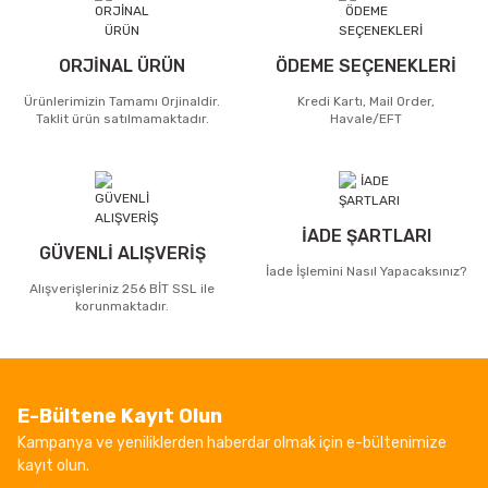
ORJİNAL ÜRÜN
ÖDEME SEÇENEKLERİ
Ürünlerimizin Tamamı Orjinaldir.
Kredi Kartı, Mail Order,
Taklit ürün satılmamaktadır.
Havale/EFT
İADE ŞARTLARI
GÜVENLİ ALIŞVERİŞ
İade İşlemini Nasıl Yapacaksınız?
Alışverişleriniz 256 BİT SSL ile
korunmaktadır.
E-Bültene Kayıt Olun
Kampanya ve yeniliklerden haberdar olmak için e-bültenimize
kayıt olun.