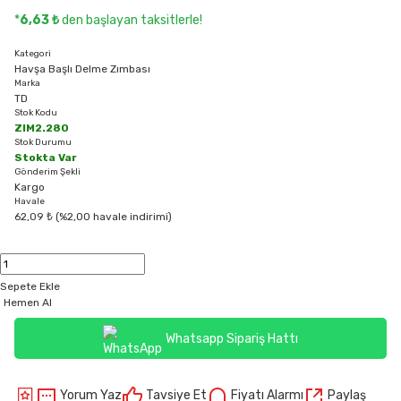
*
6,63 ₺
den başlayan taksitlerle!
Kategori
Havşa Başlı Delme Zımbası
Marka
TD
Stok Kodu
ZIM2.280
Stok Durumu
Stokta Var
Gönderim Şekli
Kargo
Havale
62,09 ₺ (%2,00 havale indirimi)
Sepete Ekle
Hemen Al
Whatsapp Sipariş Hattı
Yorum Yaz
Tavsiye Et
Fiyatı Alarmı
Paylaş