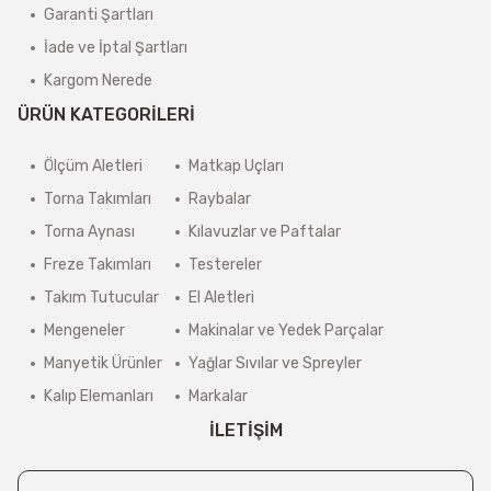
Garanti Şartları
İade ve İptal Şartları
Kargom Nerede
ÜRÜN KATEGORİLERİ
Ölçüm Aletleri
Matkap Uçları
Torna Takımları
Raybalar
Torna Aynası
Kılavuzlar ve Paftalar
Freze Takımları
Testereler
Takım Tutucular
El Aletleri
Mengeneler
Makinalar ve Yedek Parçalar
Manyetik Ürünler
Yağlar Sıvılar ve Spreyler
Kalıp Elemanları
Markalar
İLETİŞİM