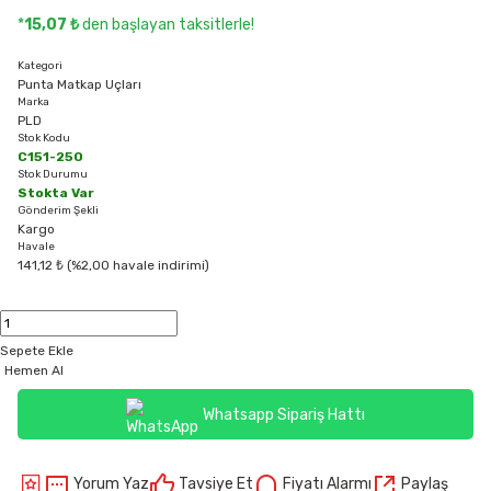
*
15,07 ₺
den başlayan taksitlerle!
Kategori
Punta Matkap Uçları
Marka
PLD
Stok Kodu
C151-250
Stok Durumu
Stokta Var
Gönderim Şekli
Kargo
Havale
141,12 ₺ (%2,00 havale indirimi)
Sepete Ekle
Hemen Al
Whatsapp Sipariş Hattı
Yorum Yaz
Tavsiye Et
Fiyatı Alarmı
Paylaş