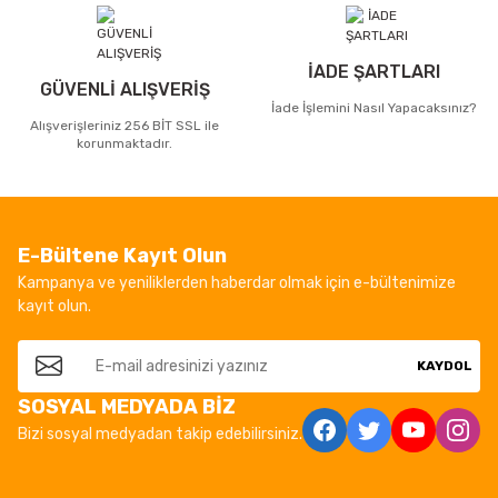
İADE ŞARTLARI
GÜVENLİ ALIŞVERİŞ
İade İşlemini Nasıl Yapacaksınız?
Alışverişleriniz 256 BİT SSL ile
korunmaktadır.
E-Bültene Kayıt Olun
Kampanya ve yeniliklerden haberdar olmak için e-bültenimize
kayıt olun.
KAYDOL
SOSYAL MEDYADA BİZ
Bizi sosyal medyadan takip edebilirsiniz.