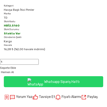
Kategori
Havşa Başlı İtici Pimler
Marka
TD
Stok Kodu
HBİ2.5160
Stok Durumu
Stokta Var
Gönderim Şekli
Kargo
Havale
16,28 ₺ (%2,00 havale indirimi)
Sepete Ekle
Hemen Al
Whatsapp Sipariş Hattı
Yorum Yaz
Tavsiye Et
Fiyatı Alarmı
Paylaş