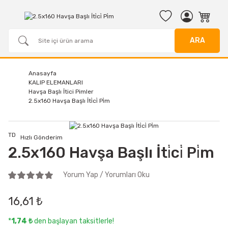
ARA
Anasayfa
KALIP ELEMANLARI
Havşa Başlı İtici Pimler
2.5x160 Havşa Başlı İti̇ci̇ Pi̇m
TD
Hızlı Gönderim
2.5x160 Havşa Başlı İti̇ci̇ Pi̇m
Yorum Yap / Yorumları Oku
16,61 ₺
*
1,74 ₺
den başlayan taksitlerle!