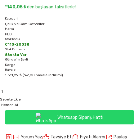
*
140,05 ₺
den başlayan taksitlerle!
Kategori
Çelik ve Cam Cetveller
Marka
PLD
Stok Kodu
C110-20038
Stok Durumu
Stokta Var
Gönderim Şekli
Kargo
Havale
1.311,29 ₺ (%2,00 havale indirimi)
Sepete Ekle
Hemen Al
Whatsapp Sipariş Hattı
Yorum Yaz
Tavsiye Et
Fiyatı Alarmı
Paylaş