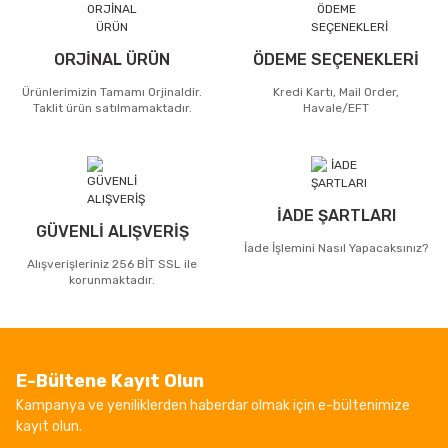
ORJİNAL ÜRÜN
ÖDEME SEÇENEKLERİ
Ürünlerimizin Tamamı Orjinaldir.
Kredi Kartı, Mail Order,
Taklit ürün satılmamaktadır.
Havale/EFT
İADE ŞARTLARI
GÜVENLİ ALIŞVERİŞ
İade İşlemini Nasıl Yapacaksınız?
Alışverişleriniz 256 BİT SSL ile
korunmaktadır.
E-Bültene Kayıt Olun
Kampanya ve yeniliklerden haberdar olmak için e-bültenimize
kayıt olun.