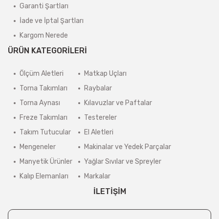
Garanti Şartları
İade ve İptal Şartları
Kargom Nerede
ÜRÜN KATEGORİLERİ
Ölçüm Aletleri
Matkap Uçları
Torna Takımları
Raybalar
Torna Aynası
Kılavuzlar ve Paftalar
Freze Takımları
Testereler
Takım Tutucular
El Aletleri
Mengeneler
Makinalar ve Yedek Parçalar
Manyetik Ürünler
Yağlar Sıvılar ve Spreyler
Kalıp Elemanları
Markalar
İLETİŞİM