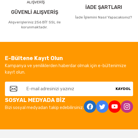
İADE ŞARTLARI
GÜVENLİ ALIŞVERİŞ
İade İşlemini Nasıl Yapacaksınız?
Alışverişleriniz 256 BİT SSL ile
korunmaktadır.
E-Bültene Kayıt Olun
Kampanya ve yeniliklerden haberdar olmak için e-bültenimize
kayıt olun.
KAYDOL
SOSYAL MEDYADA BİZ
Bizi sosyal medyadan takip edebilirsiniz.