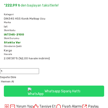
*
222,99 ₺
den başlayan taksitlerle!
Kategori
DIN345 HSS Konik Matkap Ucu
Marka
Iat
Stok Kodu
IAT345-2100
Stok Durumu
Stokta Var
Gönderim Şekli
Kargo
Havale
2.087,87 ₺ (%2,00 havale indirimi)
Sepete Ekle
Hemen Al
Whatsapp Sipariş Hattı
Yorum Yaz
Tavsiye Et
Fiyatı Alarmı
Paylaş