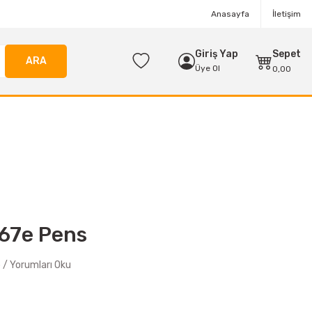
Anasayfa
İletişim
Giriş Yap
Sepet
ARA
Üye Ol
0,00
67e Pens
/ Yorumları Oku