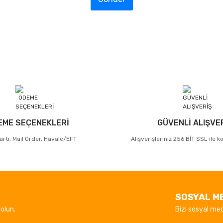
EME SEÇENEKLERİ
GÜVENLİ ALIŞVE
artı, Mail Order, Havale/EFT
Alışverişleriniz 256 BİT SSL ile 
SOSYAL M
olun.
Bizi sosyal med