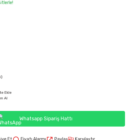
tlerle!
i)
te Ekle
n Al
Whatsapp Sipariş Hattı
Karşılaştır
iye Et
Fiyatı Alarmı
Paylaş