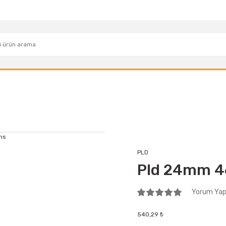
PLD
Pld 24mm 4
Yorum Yap 
540,29 ₺