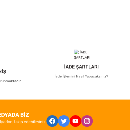
İADE ŞARTLARI
RİŞ
İade İşlemini Nasıl Yapacaksınız?
korunmaktadır.
EDYADA BİZ
yadan takip edebilirsiniz.