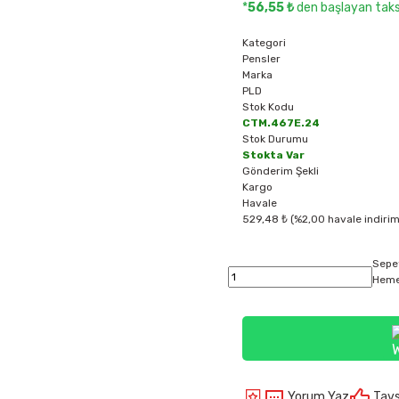
*
56,55 ₺
den başlayan taksi
Kategori
Pensler
Marka
PLD
Stok Kodu
CTM.467E.24
Stok Durumu
Stokta Var
Gönderim Şekli
Kargo
Havale
529,48 ₺ (%2,00 havale indirim
Sepe
Heme
Yorum Yaz
Tavs