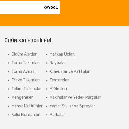
KAYDOL
ÜRÜN KATEGORİLERİ
Ölçüm Aletleri
Matkap Uçları
Torna Takımları
Raybalar
Torna Aynası
Kılavuzlar ve Paftalar
Freze Takımları
Testereler
Takım Tutucular
El Aletleri
Mengeneler
Makinalar ve Yedek Parçalar
Manyetik Ürünler
Yağlar Sıvılar ve Spreyler
Kalıp Elemanları
Markalar