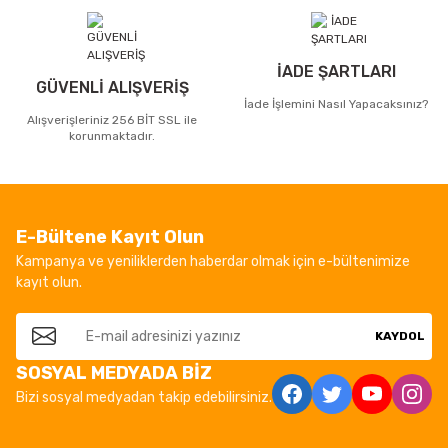
İADE ŞARTLARI
GÜVENLİ ALIŞVERİŞ
İade İşlemini Nasıl Yapacaksınız?
Alışverişleriniz 256 BİT SSL ile
korunmaktadır.
E-Bültene Kayıt Olun
Kampanya ve yeniliklerden haberdar olmak için e-bültenimize
kayıt olun.
KAYDOL
SOSYAL MEDYADA BİZ
Bizi sosyal medyadan takip edebilirsiniz.