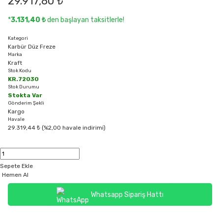
29.917,80 ₺
*
3.131,40 ₺
den başlayan taksitlerle!
Kategori
Karbür Düz Freze
Marka
Kraft
Stok Kodu
KR.72030
Stok Durumu
Stokta Var
Gönderim Şekli
Kargo
Havale
29.319,44 ₺ (%2,00 havale indirimi)
Sepete Ekle
Hemen Al
Whatsapp Sipariş Hattı