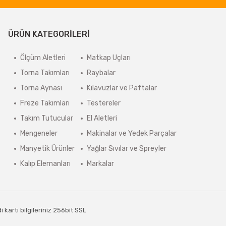
ÜRÜN KATEGORİLERİ
Ölçüm Aletleri
Matkap Uçları
Torna Takımları
Raybalar
Torna Aynası
Kılavuzlar ve Paftalar
Freze Takımları
Testereler
Takım Tutucular
El Aletleri
Mengeneler
Makinalar ve Yedek Parçalar
Manyetik Ürünler
Yağlar Sıvılar ve Spreyler
Kalıp Elemanları
Markalar
kartı bilgileriniz 256bit SSL