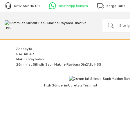
0212 508 10 00
WhatsApp İletişim
Kargo Takibi
Anasayfa
RAYBALAR
Makina Raybaları
26mm Iat Silindir Saplı Makine Raybası Din212b HSS
Hızlı Gönderim
Ücretsiz Teslimat