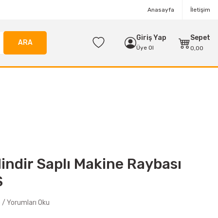
Anasayfa
İletişim
Giriş Yap
Sepet
ARA
Üye Ol
0,00
indir Saplı Makine Raybası
S
/ Yorumları Oku