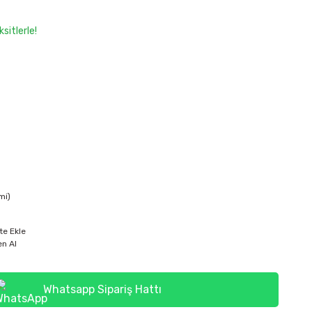
sitlerle!
mi)
te Ekle
n Al
Whatsapp Sipariş Hattı