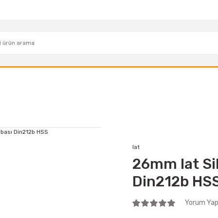
Iat
26mm Iat Sil
Din212b HS
Yorum Yap 