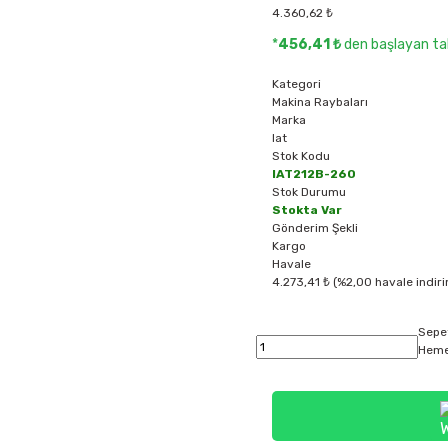
4.360,62 ₺
*
456,41 ₺
den başlayan tak
Kategori
Makina Raybaları
Marka
Iat
Stok Kodu
IAT212B-260
Stok Durumu
Stokta Var
Gönderim Şekli
Kargo
Havale
4.273,41 ₺ (%2,00 havale indiri
Sepe
Heme