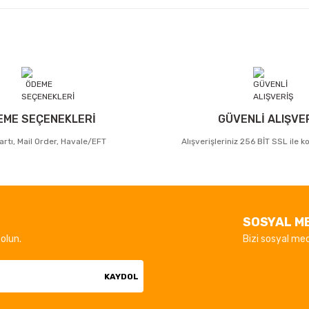
EME SEÇENEKLERİ
GÜVENLİ ALIŞVE
artı, Mail Order, Havale/EFT
Alışverişleriniz 256 BİT SSL ile 
SOSYAL M
olun.
Bizi sosyal med
KAYDOL