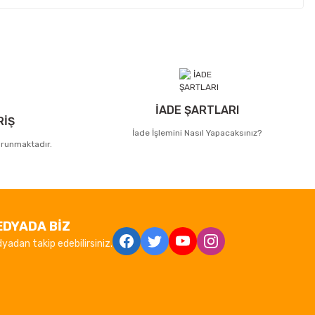
İADE ŞARTLARI
RİŞ
İade İşlemini Nasıl Yapacaksınız?
korunmaktadır.
EDYADA BİZ
yadan takip edebilirsiniz.