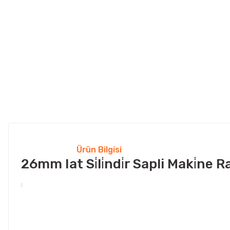
Ürün Bilgisi
26mm Iat Si̇li̇ndi̇r Sapli Maki̇ne
: