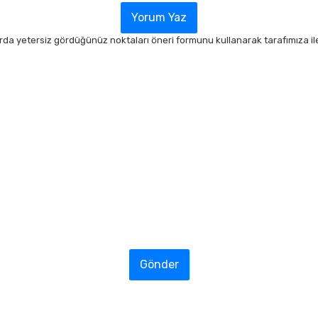
Yorum Yaz
arda yetersiz gördüğünüz noktaları öneri formunu kullanarak tarafımıza ilet
Gönder