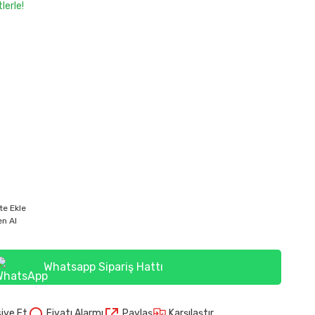
lerle!
)
te Ekle
n Al
Whatsapp Sipariş Hattı
Karşılaştır
iye Et
Fiyatı Alarmı
Paylaş