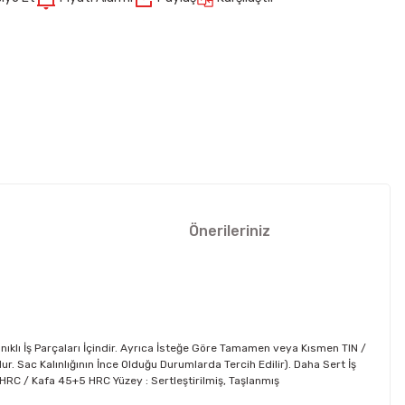
Önerileriniz
nıklı İş Parçaları İçindir. Ayrıca İsteğe Göre Tamamen veya Kısmen TIN /
 Sac Kalınlığının İnce Olduğu Durumlarda Tercih Edilir). Daha Sert İş
62 HRC / Kafa 45+5 HRC Yüzey : Sertleştirilmiş, Taşlanmış