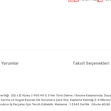
Yorumlar
Taksit Seçenekleri
rtliği : (52 ±3) Yüzey ≥ 950 HV 0.3 Her Türlü Delme / Kesme Kalıplarında, Daya
arma ve Soguk Kaynak Gib Sorunlara Çare Olur, Kaplama Kalınlığı 2-4 Mikrondur.
ndırıcı İş Parçaları İçin Tercih Edilebilir. Malzeme : 1.3343 Sertlik : Gövde 60/