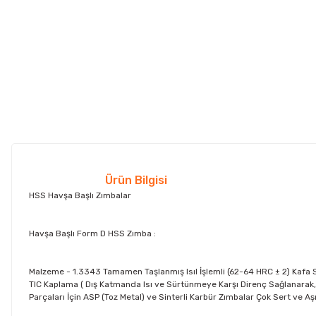
Ürün Bilgisi
HSS Havşa Başlı Zımbalar
Havşa Başlı Form D HSS Zımba :
Malzeme - 1.3343 Tamamen Taşlanmış Isıl İşlemli (62-64 HRC ± 2) Kafa Se
TIC Kaplama ( Dış Katmanda Isı ve Sürtünmeye Karşı Direnç Sağlanarak, S
Parçaları İçin ASP (Toz Metal) ve Sinterli Karbür Zımbalar Çok Sert ve Aşı