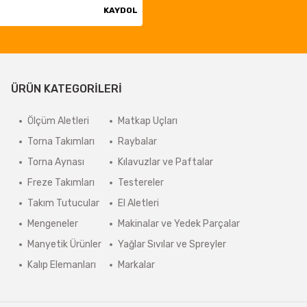
KAYDOL
ÜRÜN KATEGORİLERİ
Ölçüm Aletleri
Matkap Uçları
Torna Takımları
Raybalar
Torna Aynası
Kılavuzlar ve Paftalar
Freze Takımları
Testereler
Takım Tutucular
El Aletleri
Mengeneler
Makinalar ve Yedek Parçalar
Manyetik Ürünler
Yağlar Sıvılar ve Spreyler
Kalıp Elemanları
Markalar