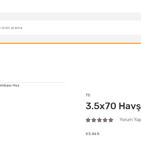
TD
3.5x70 Havş
Yorum Yap 
53,46 ₺