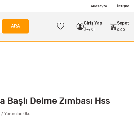
Anasayfa
İletişim
Giriş Yap
Sepet
ARA
Üye Ol
0,00
a Başlı Delme Zımbası Hss
/ Yorumları Oku