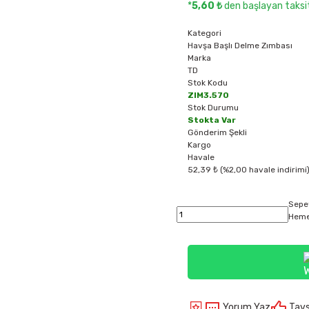
*
5,60 ₺
den başlayan taksit
Kategori
Havşa Başlı Delme Zımbası
Marka
TD
Stok Kodu
ZIM3.570
Stok Durumu
Stokta Var
Gönderim Şekli
Kargo
Havale
52,39 ₺ (%2,00 havale indirimi
Sepe
Heme
Yorum Yaz
Tavs