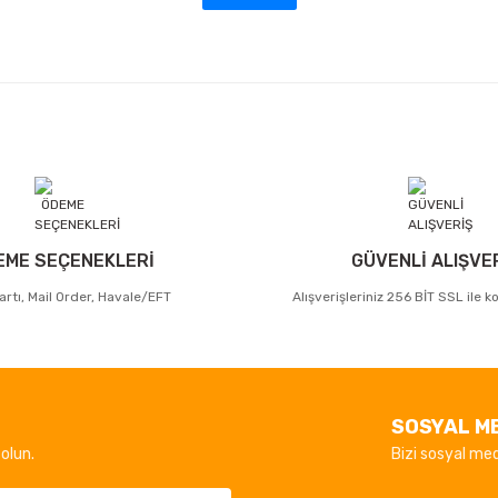
EME SEÇENEKLERİ
GÜVENLİ ALIŞVE
artı, Mail Order, Havale/EFT
Alışverişleriniz 256 BİT SSL ile 
SOSYAL M
olun.
Bizi sosyal med