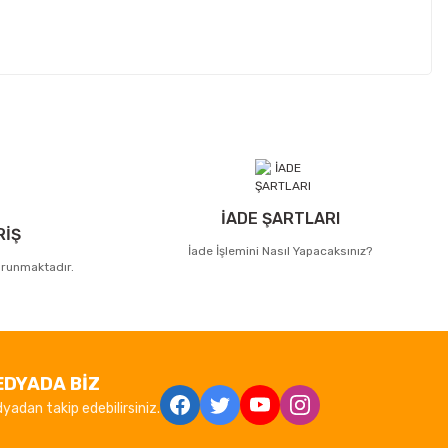
İADE ŞARTLARI
RİŞ
İade İşlemini Nasıl Yapacaksınız?
korunmaktadır.
EDYADA BİZ
yadan takip edebilirsiniz.