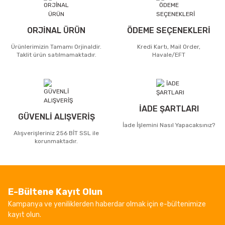
ORJİNAL ÜRÜN
ÖDEME SEÇENEKLERİ
Ürünlerimizin Tamamı Orjinaldir.
Kredi Kartı, Mail Order,
Taklit ürün satılmamaktadır.
Havale/EFT
İADE ŞARTLARI
GÜVENLİ ALIŞVERİŞ
İade İşlemini Nasıl Yapacaksınız?
Alışverişleriniz 256 BİT SSL ile
korunmaktadır.
E-Bültene Kayıt Olun
Kampanya ve yeniliklerden haberdar olmak için e-bültenimize
kayıt olun.