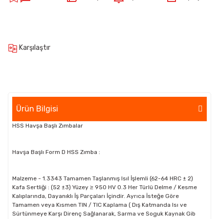
Karşılaştır
Ürün Bilgisi
HSS Havşa Başlı Zımbalar
Havşa Başlı Form D HSS Zımba :
Malzeme - 1.3343 Tamamen Taşlanmış Isıl İşlemli (62-64 HRC ± 2)
Kafa Sertliği : (52 ±3) Yüzey ≥ 950 HV 0.3 Her Türlü Delme / Kesme
Kalıplarında, Dayanıklı İş Parçaları İçindir. Ayrıca İsteğe Göre
Tamamen veya Kısmen TIN / TIC Kaplama ( Dış Katmanda Isı ve
Sürtünmeye Karşı Direnç Sağlanarak, Sarma ve Soguk Kaynak Gib