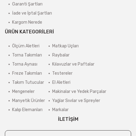
Garanti Şartları
İade ve İptal Şartları
Kargom Nerede
ÜRÜN KATEGORİLERİ
Ölçüm Aletleri
Matkap Uçları
Torna Takımları
Raybalar
Torna Aynası
Kılavuzlar ve Paftalar
Freze Takımları
Testereler
Takım Tutucular
El Aletleri
Mengeneler
Makinalar ve Yedek Parçalar
Manyetik Ürünler
Yağlar Sıvılar ve Spreyler
Kalıp Elemanları
Markalar
İLETİŞİM