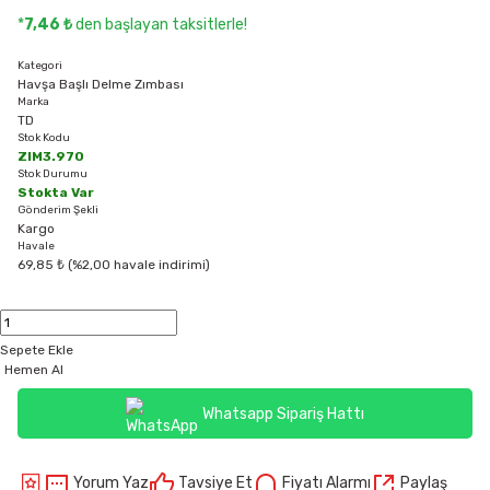
*
7,46 ₺
den başlayan taksitlerle!
Kategori
Havşa Başlı Delme Zımbası
Marka
TD
Stok Kodu
ZIM3.970
Stok Durumu
Stokta Var
Gönderim Şekli
Kargo
Havale
69,85 ₺ (%2,00 havale indirimi)
Sepete Ekle
Hemen Al
Whatsapp Sipariş Hattı
Yorum Yaz
Tavsiye Et
Fiyatı Alarmı
Paylaş