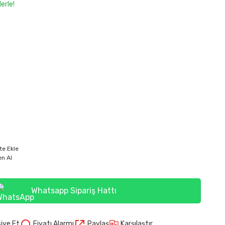
erle!
te Ekle
n Al
Whatsapp Sipariş Hattı
Karşılaştır
iye Et
Fiyatı Alarmı
Paylaş