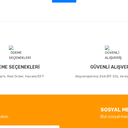
EME SEÇENEKLERİ
GÜVENLİ ALIŞVE
artı, Mail Order, Havale/EFT
Alışverişleriniz 256 BİT SSL ile 
SOSYAL M
olun.
Bizi sosyal med