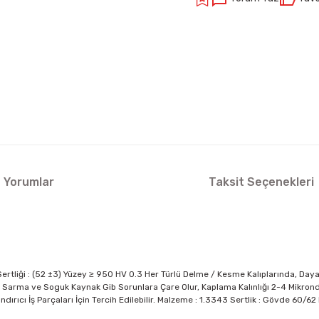
Yorumlar
Taksit Seçenekleri
rtliği : (52 ±3) Yüzey ≥ 950 HV 0.3 Her Türlü Delme / Kesme Kalıplarında, Daya
arma ve Soguk Kaynak Gib Sorunlara Çare Olur, Kaplama Kalınlığı 2-4 Mikrondur.
ndırıcı İş Parçaları İçin Tercih Edilebilir. Malzeme : 1.3343 Sertlik : Gövde 60/