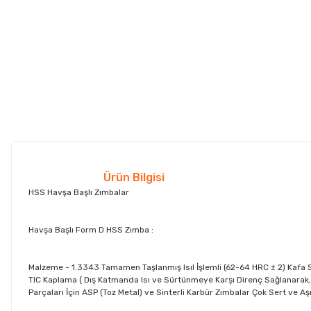
Ürün Bilgisi
HSS Havşa Başlı Zımbalar
Havşa Başlı Form D HSS Zımba :
Malzeme - 1.3343 Tamamen Taşlanmış Isıl İşlemli (62-64 HRC ± 2) Kafa Se
TIC Kaplama ( Dış Katmanda Isı ve Sürtünmeye Karşı Direnç Sağlanarak, S
Parçaları İçin ASP (Toz Metal) ve Sinterli Karbür Zımbalar Çok Sert ve Aşı