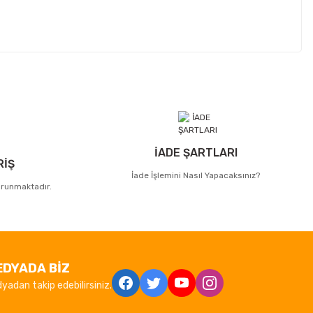
İADE ŞARTLARI
RİŞ
İade İşlemini Nasıl Yapacaksınız?
korunmaktadır.
EDYADA BİZ
yadan takip edebilirsiniz.