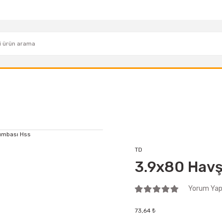
TD
3.9x80 Havş
Yorum Yap 
73,64 ₺