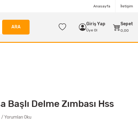
Anasayfa
İletişim
Giriş Yap
Sepet
ARA
Üye Ol
0,00
a Başlı Delme Zımbası Hss
/ Yorumları Oku