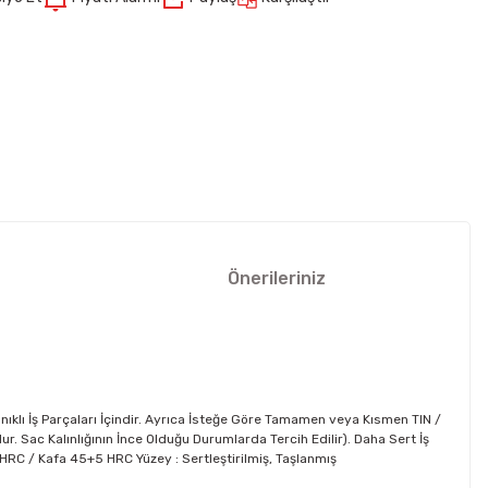
Önerileriniz
nıklı İş Parçaları İçindir. Ayrıca İsteğe Göre Tamamen veya Kısmen TIN /
 Sac Kalınlığının İnce Olduğu Durumlarda Tercih Edilir). Daha Sert İş
62 HRC / Kafa 45+5 HRC Yüzey : Sertleştirilmiş, Taşlanmış