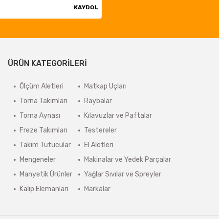
KAYDOL
ÜRÜN KATEGORİLERİ
Ölçüm Aletleri
Matkap Uçları
Torna Takımları
Raybalar
Torna Aynası
Kılavuzlar ve Paftalar
Freze Takımları
Testereler
Takım Tutucular
El Aletleri
Mengeneler
Makinalar ve Yedek Parçalar
Manyetik Ürünler
Yağlar Sıvılar ve Spreyler
Kalıp Elemanları
Markalar