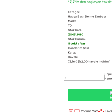
*
7,71 ₺
den başlayan taksitl
Kategori
Havşa Başlı Delme Zımbası
Marka
TD
Stok Kodu
ZIM3.980
Stok Durumu
Stokta Var
Gönderim Şekli
Kargo
Havale
72,16 ₺ (%2,00 havale indirimi)
Sepe
Heme
Yorum Yaz
Tavs