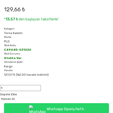
129,66 ₺
*
13,57 ₺
den başlayan taksitlerle!
Kategori
Torna Kalemi
Marka
PLD
Stok Kodu
C4964D-031220
Stok Durumu
Stokta Var
Gönderim Şekli
Kargo
Havale
127,07 ₺ (%2,00 havale indirimi)
Sepete Ekle
Hemen Al
Whatsapp Sipariş Hattı