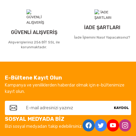
İADE ŞARTLARI
GÜVENLİ ALIŞVERİŞ
İade İşlemini Nasıl Yapacaksınız?
Alışverişleriniz 256 BİT SSL ile
korunmaktadır.
E-Bültene Kayıt Olun
Kampanya ve yeniliklerden haberdar olmak için e-bültenimize
kayıt olun.
KAYDOL
SOSYAL MEDYADA BİZ
Bizi sosyal medyadan takip edebilirsiniz.