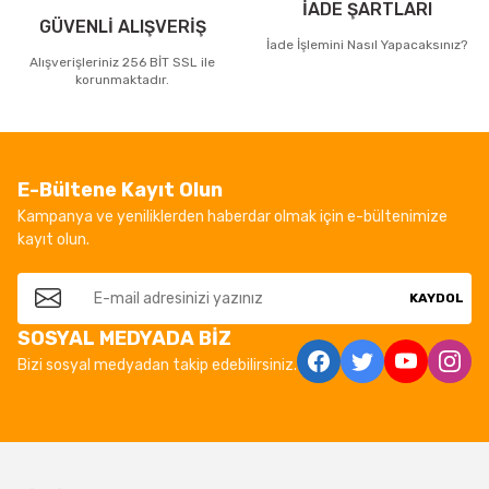
İADE ŞARTLARI
GÜVENLİ ALIŞVERİŞ
İade İşlemini Nasıl Yapacaksınız?
Alışverişleriniz 256 BİT SSL ile
korunmaktadır.
E-Bültene Kayıt Olun
Kampanya ve yeniliklerden haberdar olmak için e-bültenimize
kayıt olun.
KAYDOL
SOSYAL MEDYADA BİZ
Bizi sosyal medyadan takip edebilirsiniz.