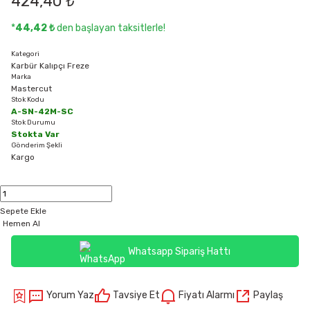
424,40 ₺
*
44,42 ₺
den başlayan taksitlerle!
Kategori
Karbür Kalıpçı Freze
Marka
Mastercut
Stok Kodu
A-SN-42M-SC
Stok Durumu
Stokta Var
Gönderim Şekli
Kargo
Sepete Ekle
Hemen Al
Whatsapp Sipariş Hattı
Yorum Yaz
Tavsiye Et
Fiyatı Alarmı
Paylaş