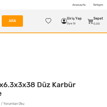
Anasayfa
İletişim
Giriş Yap
Sepet
ARA
Üye Ol
0,00
x6.3x3x38 Düz Karbür
e
/ Yorumları Oku