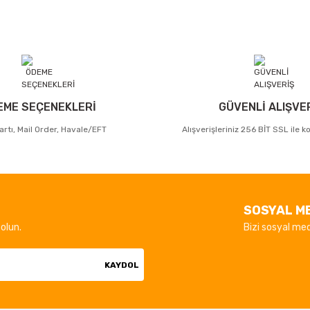
EME SEÇENEKLERİ
GÜVENLİ ALIŞVE
artı, Mail Order, Havale/EFT
Alışverişleriniz 256 BİT SSL ile 
SOSYAL M
olun.
Bizi sosyal med
KAYDOL