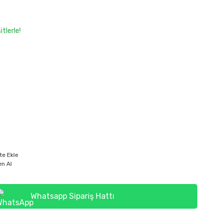
tlerle!
te Ekle
n Al
Whatsapp Sipariş Hattı