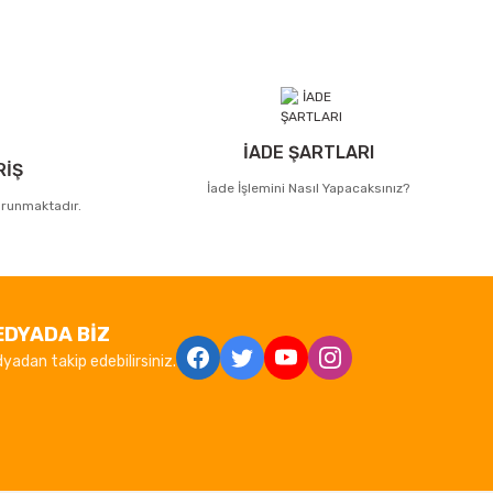
İADE ŞARTLARI
RİŞ
İade İşlemini Nasıl Yapacaksınız?
korunmaktadır.
EDYADA BİZ
yadan takip edebilirsiniz.