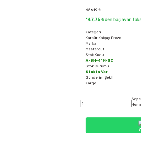
456,19 ₺
*
47,75 ₺
den başlayan taksi
Kategori
Karbür Kalıpçı Freze
Marka
Mastercut
Stok Kodu
A-SH-41M-SC
Stok Durumu
Stokta Var
Gönderim Şekli
Kargo
Sepe
Heme