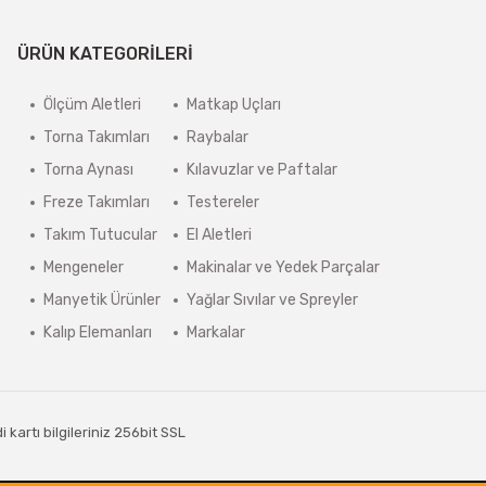
ÜRÜN KATEGORİLERİ
Ölçüm Aletleri
Matkap Uçları
Torna Takımları
Raybalar
Torna Aynası
Kılavuzlar ve Paftalar
Freze Takımları
Testereler
Takım Tutucular
El Aletleri
Mengeneler
Makinalar ve Yedek Parçalar
Manyetik Ürünler
Yağlar Sıvılar ve Spreyler
Kalıp Elemanları
Markalar
kartı bilgileriniz 256bit SSL