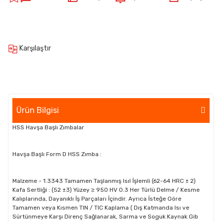
Karşılaştır
Ürün Bilgisi
HSS Havşa Başlı Zımbalar
Havşa Başlı Form D HSS Zımba :
Malzeme - 1.3343 Tamamen Taşlanmış Isıl İşlemli (62-64 HRC ± 2)
Kafa Sertliği : (52 ±3) Yüzey ≥ 950 HV 0.3 Her Türlü Delme / Kesme
Kalıplarında, Dayanıklı İş Parçaları İçindir. Ayrıca İsteğe Göre
Tamamen veya Kısmen TIN / TIC Kaplama ( Dış Katmanda Isı ve
Sürtünmeye Karşı Direnç Sağlanarak, Sarma ve Soguk Kaynak Gib