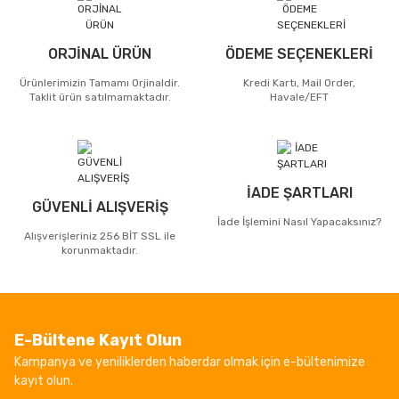
ORJİNAL ÜRÜN
ÖDEME SEÇENEKLERİ
Ürünlerimizin Tamamı Orjinaldir.
Kredi Kartı, Mail Order,
Taklit ürün satılmamaktadır.
Havale/EFT
İADE ŞARTLARI
GÜVENLİ ALIŞVERİŞ
İade İşlemini Nasıl Yapacaksınız?
Alışverişleriniz 256 BİT SSL ile
korunmaktadır.
E-Bültene Kayıt Olun
Kampanya ve yeniliklerden haberdar olmak için e-bültenimize
kayıt olun.