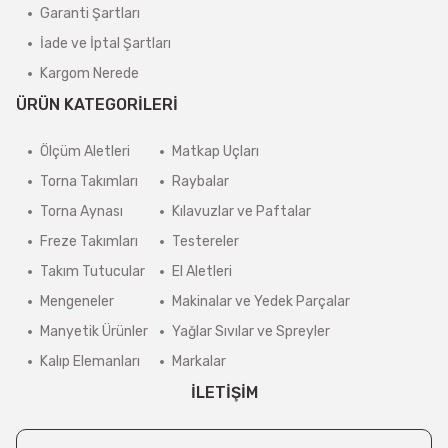
Garanti Şartları
İade ve İptal Şartları
Kargom Nerede
ÜRÜN KATEGORİLERİ
Ölçüm Aletleri
Matkap Uçları
Torna Takımları
Raybalar
Torna Aynası
Kılavuzlar ve Paftalar
Freze Takımları
Testereler
Takım Tutucular
El Aletleri
Mengeneler
Makinalar ve Yedek Parçalar
Manyetik Ürünler
Yağlar Sıvılar ve Spreyler
Kalıp Elemanları
Markalar
İLETİŞİM