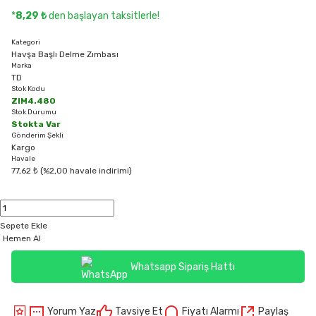
*
8,29 ₺
den başlayan taksitlerle!
Kategori
Havşa Başlı Delme Zımbası
Marka
TD
Stok Kodu
ZIM4.480
Stok Durumu
Stokta Var
Gönderim Şekli
Kargo
Havale
77,62 ₺ (%2,00 havale indirimi)
Sepete Ekle
Hemen Al
Whatsapp Sipariş Hattı
Yorum Yaz
Tavsiye Et
Fiyatı Alarmı
Paylaş