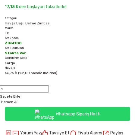
*
7,13 ₺
den başlayan taksitlerle!
Kategori
Havşa Başlı Delme Zımbası
Marka
TD
Stok Kodu
ZIM4100
Stok Durumu
Stokta Var
Gönderim Şekli
Kargo
Havale
66,75 ₺ (%2,00 havale indirimi)
Sepete Ekle
Hemen Al
Whatsapp Sipariş Hattı
Yorum Yaz
Tavsiye Et
Fiyatı Alarmı
Paylaş