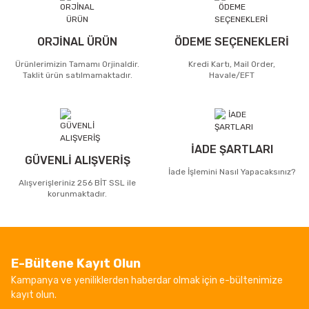
ORJİNAL ÜRÜN
ÖDEME SEÇENEKLERİ
Ürünlerimizin Tamamı Orjinaldir.
Kredi Kartı, Mail Order,
Taklit ürün satılmamaktadır.
Havale/EFT
İADE ŞARTLARI
GÜVENLİ ALIŞVERİŞ
İade İşlemini Nasıl Yapacaksınız?
Alışverişleriniz 256 BİT SSL ile
korunmaktadır.
E-Bültene Kayıt Olun
Kampanya ve yeniliklerden haberdar olmak için e-bültenimize
kayıt olun.