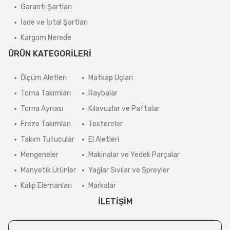
Garanti Şartları
İade ve İptal Şartları
Kargom Nerede
ÜRÜN KATEGORİLERİ
Ölçüm Aletleri
Matkap Uçları
Torna Takımları
Raybalar
Torna Aynası
Kılavuzlar ve Paftalar
Freze Takımları
Testereler
Takım Tutucular
El Aletleri
Mengeneler
Makinalar ve Yedek Parçalar
Manyetik Ürünler
Yağlar Sıvılar ve Spreyler
Kalıp Elemanları
Markalar
İLETİŞİM