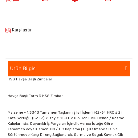
Karşılaştır
Ürün Bilgisi
HSS Havşa Başlı Zımbalar
Havşa Başlı Form D HSS Zımba :
Malzeme - 1.3343 Tamamen Taşlanmış Isıl İşlemli (62-64 HRC ± 2)
Kafa Sertliği : (52 ±3) Yüzey ≥ 950 HV 0.3 Her Türlü Delme / Kesme
Kalıplarında, Dayanıklı İş Parçaları İçindir. Ayrıca İsteğe Göre
Tamamen veya Kısmen TIN / TIC Kaplama ( Dış Katmanda Isı ve
Sürtünmeye Karşı Direnç Sağlanarak, Sarma ve Soguk Kaynak Gib