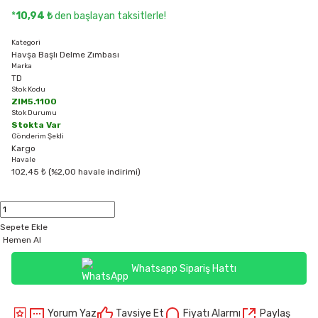
*
10,94 ₺
den başlayan taksitlerle!
Kategori
Havşa Başlı Delme Zımbası
Marka
TD
Stok Kodu
ZIM5.1100
Stok Durumu
Stokta Var
Gönderim Şekli
Kargo
Havale
102,45 ₺ (%2,00 havale indirimi)
Sepete Ekle
Hemen Al
Whatsapp Sipariş Hattı
Yorum Yaz
Tavsiye Et
Fiyatı Alarmı
Paylaş