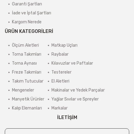
Garanti Şartları
İade ve İptal Şartları
Kargom Nerede
ÜRÜN KATEGORİLERİ
Ölçüm Aletleri
Matkap Uçları
Torna Takımları
Raybalar
Torna Aynası
Kılavuzlar ve Paftalar
Freze Takımları
Testereler
Takım Tutucular
El Aletleri
Mengeneler
Makinalar ve Yedek Parçalar
Manyetik Ürünler
Yağlar Sıvılar ve Spreyler
Kalıp Elemanları
Markalar
İLETİŞİM