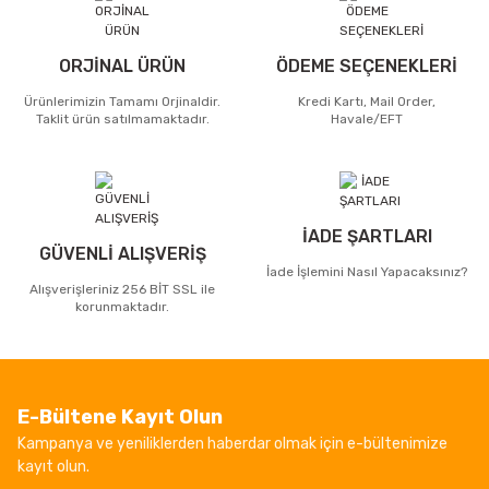
ORJİNAL ÜRÜN
ÖDEME SEÇENEKLERİ
Ürünlerimizin Tamamı Orjinaldir.
Kredi Kartı, Mail Order,
Taklit ürün satılmamaktadır.
Havale/EFT
İADE ŞARTLARI
GÜVENLİ ALIŞVERİŞ
İade İşlemini Nasıl Yapacaksınız?
Alışverişleriniz 256 BİT SSL ile
korunmaktadır.
E-Bültene Kayıt Olun
Kampanya ve yeniliklerden haberdar olmak için e-bültenimize
kayıt olun.