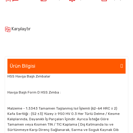
Karşılaştır
Ürün Bilgisi
HSS Havşa Başlı Zımbalar
Havşa Başlı Form D HSS Zımba :
Malzeme - 1.3343 Tamamen Taşlanmış Isıl İşlemli (62-64 HRC ± 2)
Kafa Sertliği : (52 ±3) Yüzey ≥ 950 HV 0.3 Her Türlü Delme / Kesme
Kalıplarında, Dayanıklı İş Parçaları İçindir. Ayrıca İsteğe Göre
Tamamen veya Kısmen TIN / TIC Kaplama ( Dış Katmanda Isı ve
Sürtünmeye Karşı Direnç Sağlanarak, Sarma ve Soguk Kaynak Gib