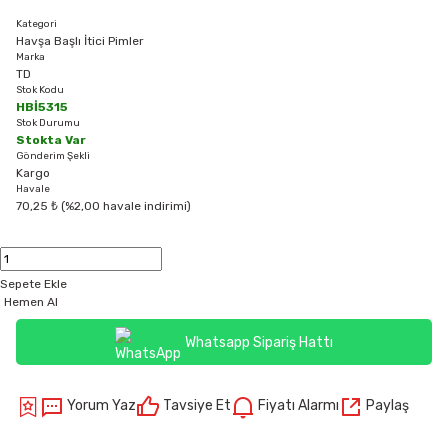
Kategori
Havşa Başlı İtici Pimler
Marka
TD
Stok Kodu
HBİ5315
Stok Durumu
Stokta Var
Gönderim Şekli
Kargo
Havale
70,25 ₺ (%2,00 havale indirimi)
Sepete Ekle
Hemen Al
Whatsapp Sipariş Hattı
Yorum Yaz
Tavsiye Et
Fiyatı Alarmı
Paylaş