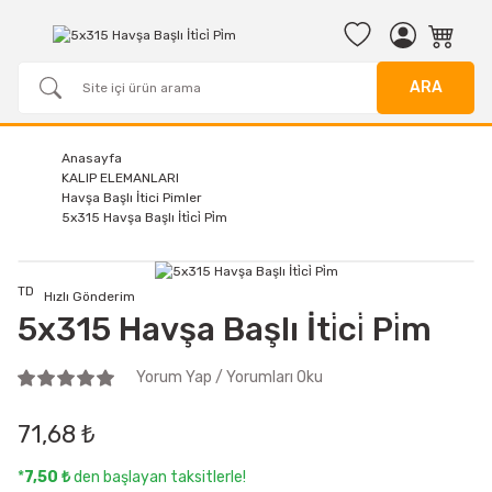
ARA
Anasayfa
KALIP ELEMANLARI
Havşa Başlı İtici Pimler
5x315 Havşa Başlı İti̇ci̇ Pi̇m
TD
Hızlı Gönderim
5x315 Havşa Başlı İti̇ci̇ Pi̇m
Yorum Yap / Yorumları Oku
71,68 ₺
*
7,50 ₺
den başlayan taksitlerle!