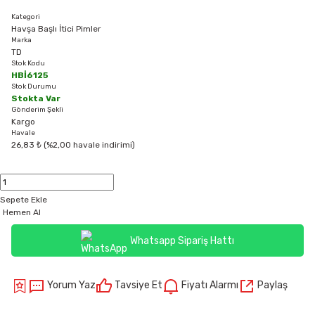
Kategori
Havşa Başlı İtici Pimler
Marka
TD
Stok Kodu
HBİ6125
Stok Durumu
Stokta Var
Gönderim Şekli
Kargo
Havale
26,83 ₺ (%2,00 havale indirimi)
Sepete Ekle
Hemen Al
Whatsapp Sipariş Hattı
Yorum Yaz
Tavsiye Et
Fiyatı Alarmı
Paylaş