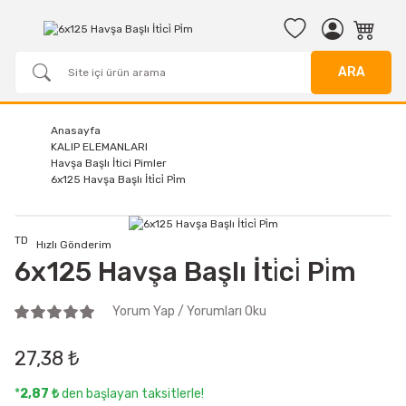
ARA
Anasayfa
KALIP ELEMANLARI
Havşa Başlı İtici Pimler
6x125 Havşa Başlı İti̇ci̇ Pi̇m
TD
Hızlı Gönderim
6x125 Havşa Başlı İti̇ci̇ Pi̇m
Yorum Yap / Yorumları Oku
27,38 ₺
*
2,87 ₺
den başlayan taksitlerle!