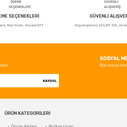
EME SEÇENEKLERİ
GÜVENLİ ALIŞVE
artı, Mail Order, Havale/EFT
Alışverişleriniz 256 BİT SSL ile 
SOSYAL M
olun.
Bizi sosyal med
KAYDOL
ÜRÜN KATEGORİLERİ
Ölçüm Aletleri
Matkap Uçları