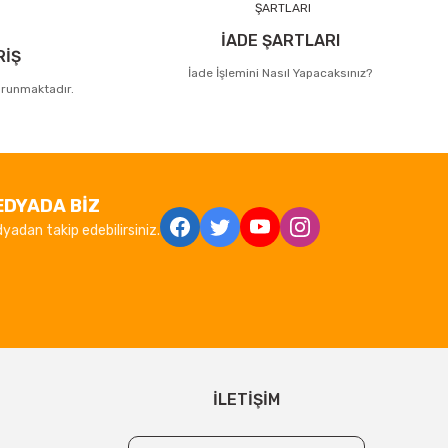
İADE ŞARTLARI
RİŞ
İade İşlemini Nasıl Yapacaksınız?
korunmaktadır.
EDYADA BİZ
yadan takip edebilirsiniz.
İLETİŞİM