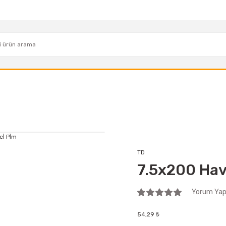
TD
7.5x200 Havşa 
Yorum Yap 
54,29 ₺