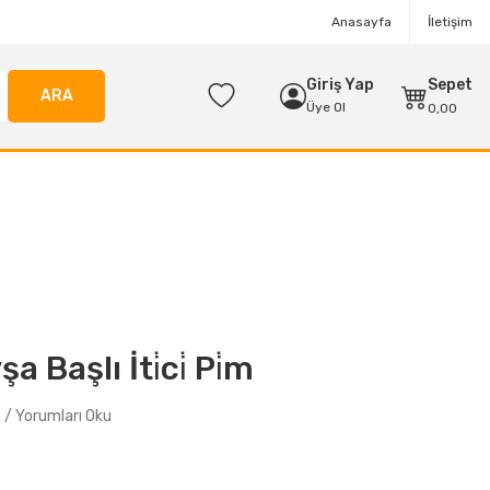
Anasayfa
İletişim
Giriş Yap
Sepet
ARA
Üye Ol
0,00
Başlı İti̇ci̇ Pi̇m
/ Yorumları Oku