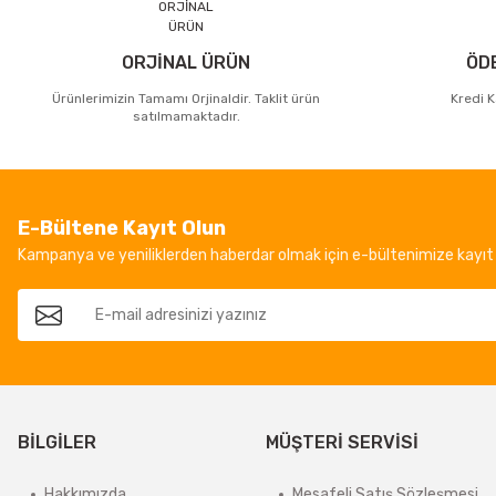
ORJİNAL ÜRÜN
ÖD
Ürünlerimizin Tamamı Orjinaldir. Taklit ürün
Kredi K
satılmamaktadır.
E-Bültene Kayıt Olun
Kampanya ve yeniliklerden haberdar olmak için e-bültenimize kayıt 
BİLGİLER
MÜŞTERİ SERVİSİ
Hakkımızda
Mesafeli Satış Sözleşmesi