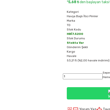
*
5,68 ₺
den başlayan taksit
Kategori
Havşa Başlı İtici Pimler
Marka
TD
Stok Kodu
HBİ7.5200
Stok Durumu
Stokta Var
Gönderim Şekli
Kargo
Havale
53,21 ₺ (%2,00 havale indirimi)
Sepe
Heme
Yorum Yaz
Tavs