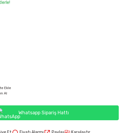
lerle!
te Ekle
n Al
Whatsapp Sipariş Hattı
Karşılaştır
iye Et
Fiyatı Alarmı
Paylaş