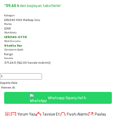
*
39,65 ₺
den başlayan taksitlerle!
Kategori
DIN340 HSS Matkap Ucu
Marka
IZAR
Stok Kodu
IZR340-0770
Stok Durumu
Stokta Var
Gönderim Şekli
Kargo
Havale
371,26 ₺ (%2,00 havale indirimi)
Sepete Ekle
Hemen Al
Whatsapp Sipariş Hattı
Yorum Yaz
Tavsiye Et
Fiyatı Alarmı
Paylaş