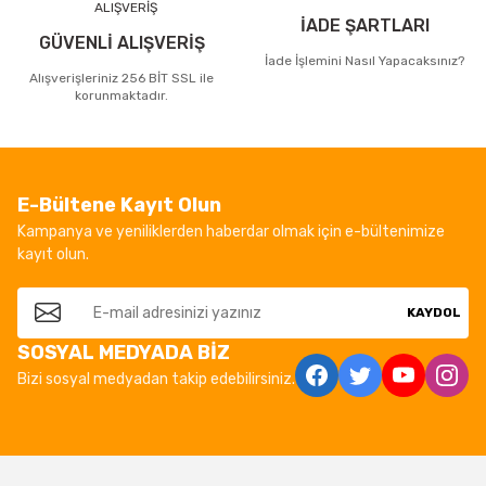
İADE ŞARTLARI
GÜVENLİ ALIŞVERİŞ
İade İşlemini Nasıl Yapacaksınız?
Alışverişleriniz 256 BİT SSL ile
korunmaktadır.
E-Bültene Kayıt Olun
Kampanya ve yeniliklerden haberdar olmak için e-bültenimize
kayıt olun.
KAYDOL
SOSYAL MEDYADA BİZ
Bizi sosyal medyadan takip edebilirsiniz.