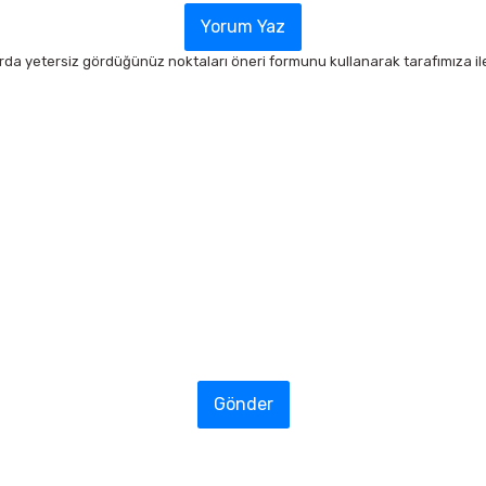
Yorum Yaz
arda yetersiz gördüğünüz noktaları öneri formunu kullanarak tarafımıza ilet
Gönder