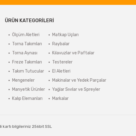
ÜRÜN KATEGORİLERİ
Ölçüm Aletleri
Matkap Uçları
Torna Takımları
Raybalar
Torna Aynası
Kılavuzlar ve Paftalar
Freze Takımları
Testereler
Takım Tutucular
El Aletleri
Mengeneler
Makinalar ve Yedek Parçalar
Manyetik Ürünler
Yağlar Sıvılar ve Spreyler
Kalıp Elemanları
Markalar
kartı bilgileriniz 256bit SSL