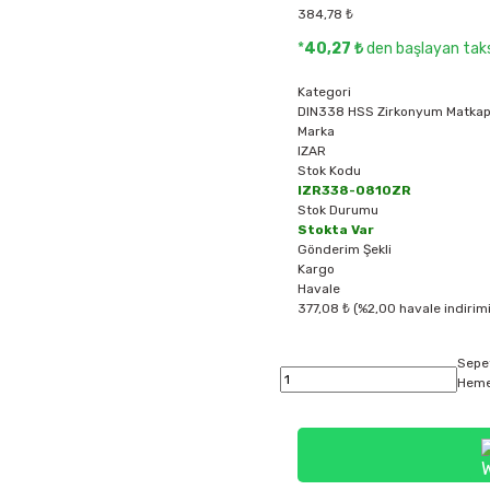
384,78 ₺
*
40,27 ₺
den başlayan taksi
Kategori
DIN338 HSS Zirkonyum Matkap
Marka
IZAR
Stok Kodu
IZR338-0810ZR
Stok Durumu
Stokta Var
Gönderim Şekli
Kargo
Havale
377,08 ₺ (%2,00 havale indirimi
Sepe
Heme