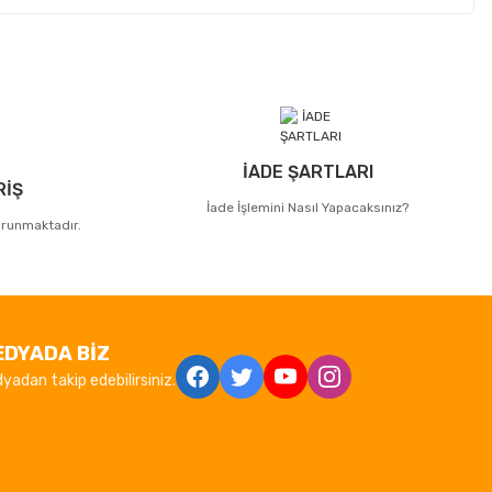
İADE ŞARTLARI
RİŞ
İade İşlemini Nasıl Yapacaksınız?
korunmaktadır.
EDYADA BİZ
yadan takip edebilirsiniz.