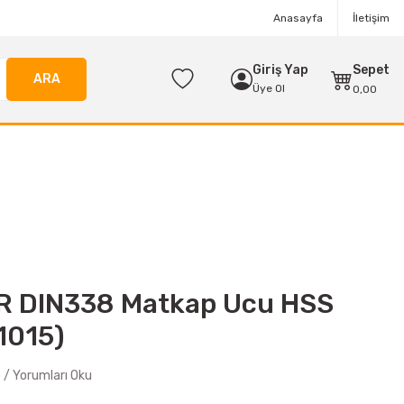
Anasayfa
İletişim
Giriş Yap
Sepet
ARA
Üye Ol
0,00
R DIN338 Matkap Ucu HSS
1015)
/ Yorumları Oku