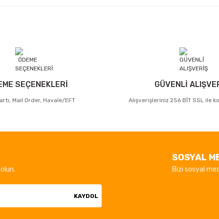
EME SEÇENEKLERİ
GÜVENLİ ALIŞVE
artı, Mail Order, Havale/EFT
Alışverişleriniz 256 BİT SSL ile 
SOSYAL M
olun.
Bizi sosyal med
KAYDOL