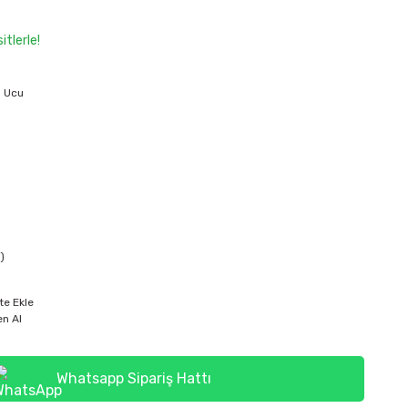
tlerle!
 Ucu
)
te Ekle
n Al
Whatsapp Sipariş Hattı