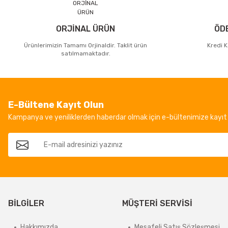
ORJİNAL ÜRÜN
ÖD
Ürünlerimizin Tamamı Orjinaldir. Taklit ürün
Kredi K
satılmamaktadır.
E-Bültene Kayıt Olun
Kampanya ve yeniliklerden haberdar olmak için e-bültenimize kayıt 
BİLGİLER
MÜŞTERİ SERVİSİ
Hakkımızda
Mesafeli Satış Sözleşmesi