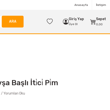
Anasayfa
İletişim
Giriş Yap
Sepet
ARA
Üye Ol
0,00
Başlı İti̇ci̇ Pi̇m
/ Yorumları Oku