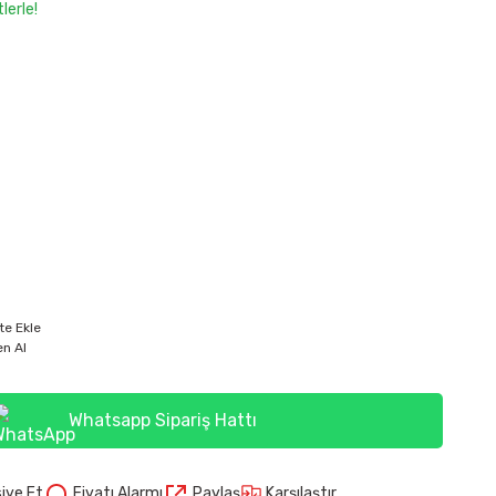
lerle!
te Ekle
n Al
Whatsapp Sipariş Hattı
Karşılaştır
iye Et
Fiyatı Alarmı
Paylaş