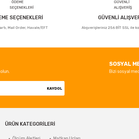
EME SEÇENEKLERİ
GÜVENLİ ALIŞVE
artı, Mail Order, Havale/EFT
Alışverişleriniz 256 BİT SSL ile 
SOSYAL M
olun.
Bizi sosyal med
KAYDOL
ÜRÜN KATEGORİLERİ
Ölçüm Aletleri
Matkap Uçları