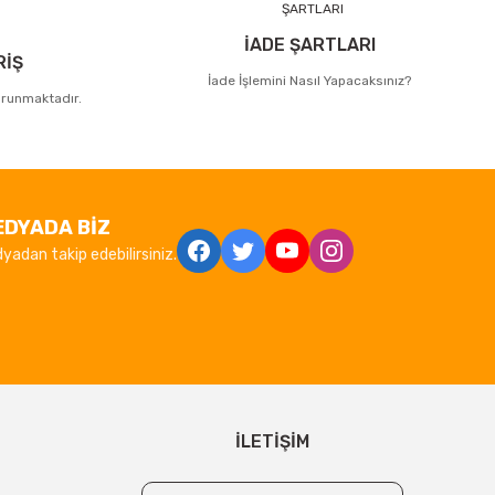
İADE ŞARTLARI
RİŞ
İade İşlemini Nasıl Yapacaksınız?
korunmaktadır.
EDYADA BİZ
yadan takip edebilirsiniz.
İLETİŞİM