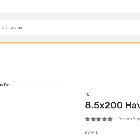
TD
8.5x200 Havşa 
Yorum Yap 
57,95 ₺