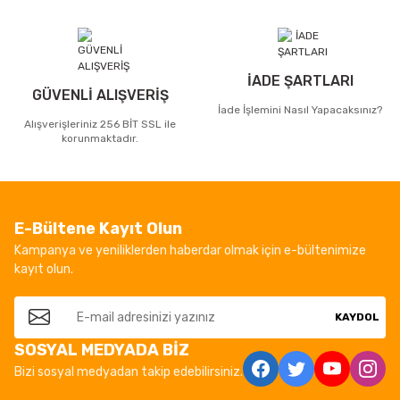
İADE ŞARTLARI
GÜVENLİ ALIŞVERİŞ
İade İşlemini Nasıl Yapacaksınız?
Alışverişleriniz 256 BİT SSL ile
korunmaktadır.
E-Bültene Kayıt Olun
Kampanya ve yeniliklerden haberdar olmak için e-bültenimize
kayıt olun.
KAYDOL
SOSYAL MEDYADA BİZ
Bizi sosyal medyadan takip edebilirsiniz.