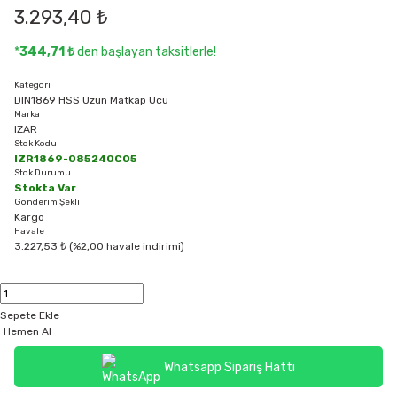
3.293,40 ₺
*
344,71 ₺
den başlayan taksitlerle!
Kategori
DIN1869 HSS Uzun Matkap Ucu
Marka
IZAR
Stok Kodu
IZR1869-085240CO5
Stok Durumu
Stokta Var
Gönderim Şekli
Kargo
Havale
3.227,53 ₺ (%2,00 havale indirimi)
Sepete Ekle
Hemen Al
Whatsapp Sipariş Hattı