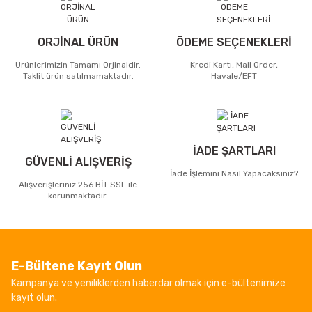
ORJİNAL ÜRÜN
ÖDEME SEÇENEKLERİ
Ürünlerimizin Tamamı Orjinaldir.
Kredi Kartı, Mail Order,
Taklit ürün satılmamaktadır.
Havale/EFT
İADE ŞARTLARI
GÜVENLİ ALIŞVERİŞ
İade İşlemini Nasıl Yapacaksınız?
Alışverişleriniz 256 BİT SSL ile
korunmaktadır.
E-Bültene Kayıt Olun
Kampanya ve yeniliklerden haberdar olmak için e-bültenimize
kayıt olun.