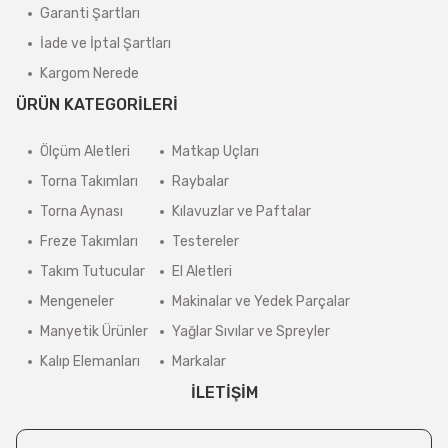
Garanti Şartları
İade ve İptal Şartları
Kargom Nerede
ÜRÜN KATEGORİLERİ
Ölçüm Aletleri
Matkap Uçları
Torna Takımları
Raybalar
Torna Aynası
Kılavuzlar ve Paftalar
Freze Takımları
Testereler
Takım Tutucular
El Aletleri
Mengeneler
Makinalar ve Yedek Parçalar
Manyetik Ürünler
Yağlar Sıvılar ve Spreyler
Kalıp Elemanları
Markalar
İLETİŞİM