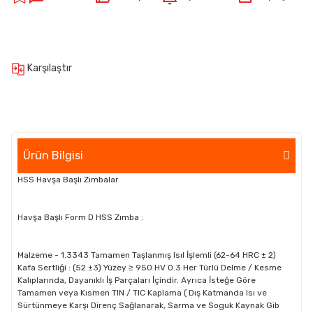
Karşılaştır
Ürün Bilgisi
HSS Havşa Başlı Zımbalar
Havşa Başlı Form D HSS Zımba :
Malzeme - 1.3343 Tamamen Taşlanmış Isıl İşlemli (62-64 HRC ± 2)
Kafa Sertliği : (52 ±3) Yüzey ≥ 950 HV 0.3 Her Türlü Delme / Kesme
Kalıplarında, Dayanıklı İş Parçaları İçindir. Ayrıca İsteğe Göre
Tamamen veya Kısmen TIN / TIC Kaplama ( Dış Katmanda Isı ve
Sürtünmeye Karşı Direnç Sağlanarak, Sarma ve Soguk Kaynak Gib