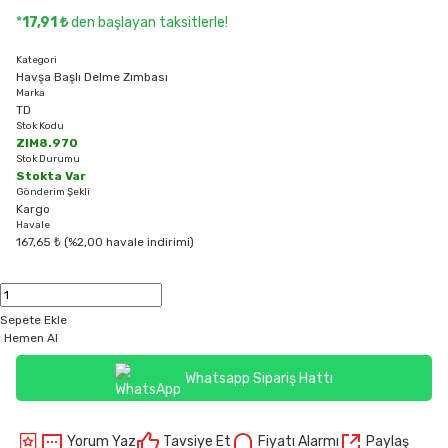
*
17,91 ₺
den başlayan taksitlerle!
Kategori
Havşa Başlı Delme Zımbası
Marka
TD
Stok Kodu
ZIM8.970
Stok Durumu
Stokta Var
Gönderim Şekli
Kargo
Havale
167,65 ₺ (%2,00 havale indirimi)
Sepete Ekle
Hemen Al
Whatsapp Sipariş Hattı
Yorum Yaz
Tavsiye Et
Fiyatı Alarmı
Paylaş