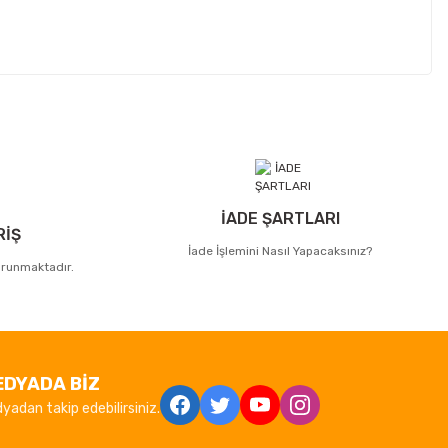
İADE ŞARTLARI
RİŞ
İade İşlemini Nasıl Yapacaksınız?
korunmaktadır.
EDYADA BİZ
yadan takip edebilirsiniz.