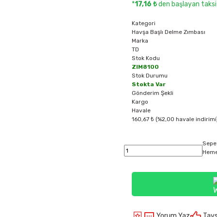
*
17,16 ₺
den başlayan taksit
Kategori
Havşa Başlı Delme Zımbası
Marka
TD
Stok Kodu
ZIM8100
Stok Durumu
Stokta Var
Gönderim Şekli
Kargo
Havale
160,67 ₺ (%2,00 havale indirimi
Sepe
Heme
Yorum Yaz
Tavs