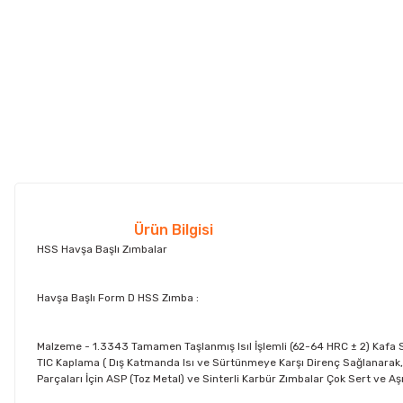
Ürün Bilgisi
HSS Havşa Başlı Zımbalar
Havşa Başlı Form D HSS Zımba :
Malzeme - 1.3343 Tamamen Taşlanmış Isıl İşlemli (62-64 HRC ± 2) Kafa Se
TIC Kaplama ( Dış Katmanda Isı ve Sürtünmeye Karşı Direnç Sağlanarak, S
Parçaları İçin ASP (Toz Metal) ve Sinterli Karbür Zımbalar Çok Sert ve Aşı