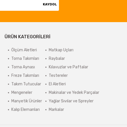
KAYDOL
ÜRÜN KATEGORİLERİ
Ölçüm Aletleri
Matkap Uçları
Torna Takımları
Raybalar
Torna Aynası
Kılavuzlar ve Paftalar
Freze Takımları
Testereler
Takım Tutucular
El Aletleri
Mengeneler
Makinalar ve Yedek Parçalar
Manyetik Ürünler
Yağlar Sıvılar ve Spreyler
Kalıp Elemanları
Markalar