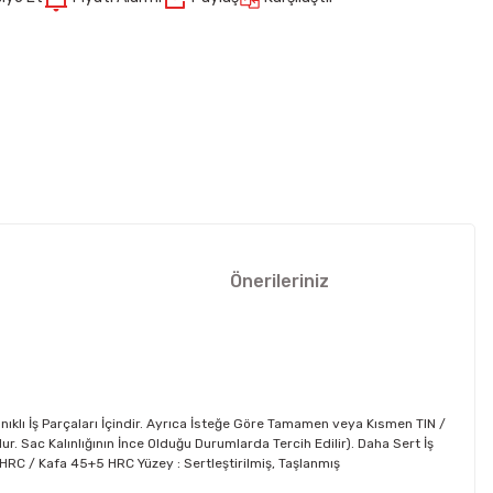
Önerileriniz
nıklı İş Parçaları İçindir. Ayrıca İsteğe Göre Tamamen veya Kısmen TIN /
 Sac Kalınlığının İnce Olduğu Durumlarda Tercih Edilir). Daha Sert İş
62 HRC / Kafa 45+5 HRC Yüzey : Sertleştirilmiş, Taşlanmış