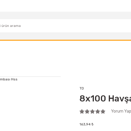
TD
8x100 Havşa
Yorum Yap 
163,94 ₺