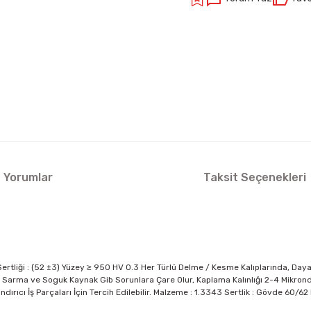
Yorumlar
Taksit Seçenekleri
rtliği : (52 ±3) Yüzey ≥ 950 HV 0.3 Her Türlü Delme / Kesme Kalıplarında, Daya
arma ve Soguk Kaynak Gib Sorunlara Çare Olur, Kaplama Kalınlığı 2-4 Mikrondur.
ndırıcı İş Parçaları İçin Tercih Edilebilir. Malzeme : 1.3343 Sertlik : Gövde 60/