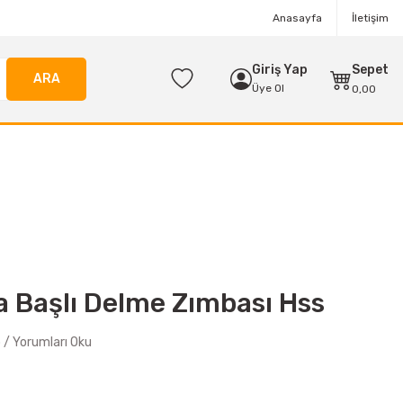
Anasayfa
İletişim
Giriş Yap
Sepet
ARA
Üye Ol
0,00
 Başlı Delme Zımbası Hss
/ Yorumları Oku