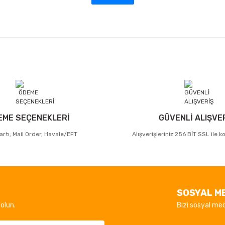
EME SEÇENEKLERİ
GÜVENLİ ALIŞVE
artı, Mail Order, Havale/EFT
Alışverişleriniz 256 BİT SSL ile 
SOSYAL M
olun.
Bizi sosyal med