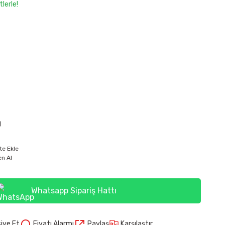
lerle!
)
te Ekle
n Al
Whatsapp Sipariş Hattı
Karşılaştır
iye Et
Fiyatı Alarmı
Paylaş