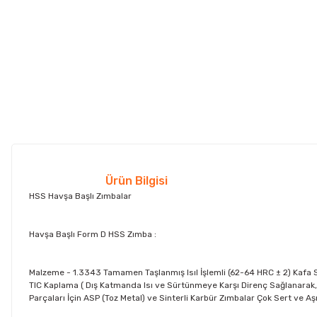
Ürün Bilgisi
HSS Havşa Başlı Zımbalar
Havşa Başlı Form D HSS Zımba :
Malzeme - 1.3343 Tamamen Taşlanmış Isıl İşlemli (62-64 HRC ± 2) Kafa Se
TIC Kaplama ( Dış Katmanda Isı ve Sürtünmeye Karşı Direnç Sağlanarak, S
Parçaları İçin ASP (Toz Metal) ve Sinterli Karbür Zımbalar Çok Sert ve Aşı