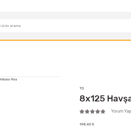
TD
8x125 Havşa
Yorum Yap 
198,40 ₺