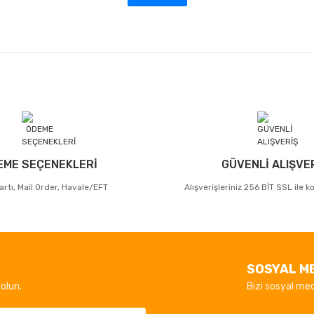
EME SEÇENEKLERİ
GÜVENLİ ALIŞVE
artı, Mail Order, Havale/EFT
Alışverişleriniz 256 BİT SSL ile 
SOSYAL M
olun.
Bizi sosyal med