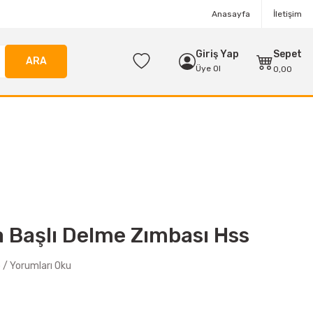
Anasayfa
İletişim
Giriş Yap
Sepet
ARA
Üye Ol
0,00
 Başlı Delme Zımbası Hss
/ Yorumları Oku