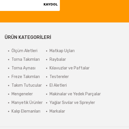
KAYDOL
ÜRÜN KATEGORİLERİ
Ölçüm Aletleri
Matkap Uçları
Torna Takımları
Raybalar
Torna Aynası
Kılavuzlar ve Paftalar
Freze Takımları
Testereler
Takım Tutucular
El Aletleri
Mengeneler
Makinalar ve Yedek Parçalar
Manyetik Ürünler
Yağlar Sıvılar ve Spreyler
Kalıp Elemanları
Markalar