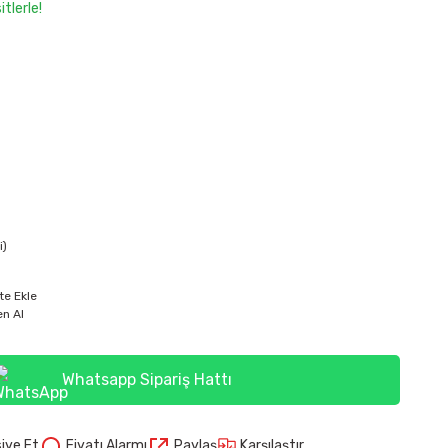
tlerle!
i)
te Ekle
n Al
Whatsapp Sipariş Hattı
Karşılaştır
iye Et
Fiyatı Alarmı
Paylaş