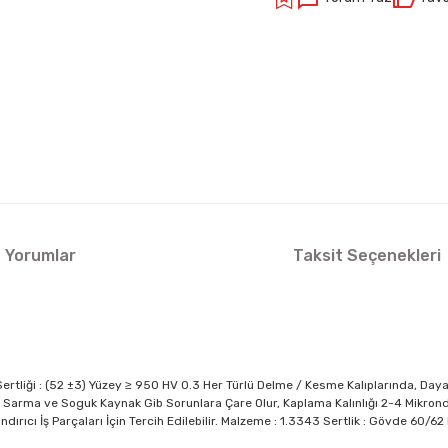
Yorumlar
Taksit Seçenekleri
rtliği : (52 ±3) Yüzey ≥ 950 HV 0.3 Her Türlü Delme / Kesme Kalıplarında, Daya
arma ve Soguk Kaynak Gib Sorunlara Çare Olur, Kaplama Kalınlığı 2-4 Mikrondur.
ndırıcı İş Parçaları İçin Tercih Edilebilir. Malzeme : 1.3343 Sertlik : Gövde 60/