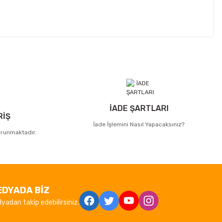
İADE ŞARTLARI
RİŞ
İade İşlemini Nasıl Yapacaksınız?
korunmaktadır.
EDYADA BİZ
yadan takip edebilirsiniz.