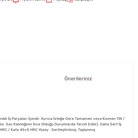
Önerileriniz
nıklı İş Parçaları İçindir. Ayrıca İsteğe Göre Tamamen veya Kısmen TIN /
 Sac Kalınlığının İnce Olduğu Durumlarda Tercih Edilir). Daha Sert İş
62 HRC / Kafa 45+5 HRC Yüzey : Sertleştirilmiş, Taşlanmış