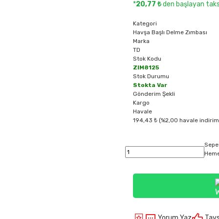
*
20,77 ₺
den başlayan taksi
Kategori
Havşa Başlı Delme Zımbası
Marka
TD
Stok Kodu
ZIM8125
Stok Durumu
Stokta Var
Gönderim Şekli
Kargo
Havale
194,43 ₺ (%2,00 havale indirim
Sepe
Heme
Yorum Yaz
Tavs