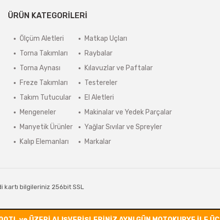
ÜRÜN KATEGORİLERİ
Ölçüm Aletleri
Matkap Uçları
Torna Takımları
Raybalar
Torna Aynası
Kılavuzlar ve Paftalar
Freze Takımları
Testereler
Takım Tutucular
El Aletleri
Mengeneler
Makinalar ve Yedek Parçalar
Manyetik Ürünler
Yağlar Sıvılar ve Spreyler
Kalıp Elemanları
Markalar
kartı bilgileriniz 256bit SSL
00TL ve ÜZERİ ALIŞVERİŞLERİNİZ AYNI GÜN MOTOKURYE İLE Ü