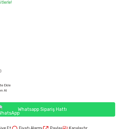
tlerle!
)
te Ekle
n Al
Whatsapp Sipariş Hattı
Karşılaştır
iye Et
Fiyatı Alarmı
Paylaş