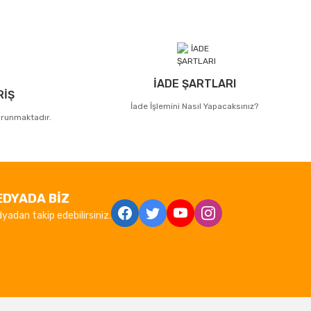
İADE ŞARTLARI
RİŞ
İade İşlemini Nasıl Yapacaksınız?
korunmaktadır.
EDYADA BİZ
yadan takip edebilirsiniz.