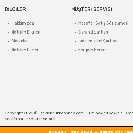
BİLGİLER
MÜŞTERİ SERVİSİ
Hakkımızda
Mesafeli Satış Sözleşmesi
İletişim Bilgileri
Garanti Şartları
Markalar
İade ve İptal Şartları
İletişim Formu
Kargom Nerede
Copyright 2025 © - teknikdukkanshop.com - Tüm hakları saklıdır - Kredi 
Sertifikası ile Korunmaktadır.
İSTANBUL, TEKİRDAĞ ve GEBZE İÇİN 130