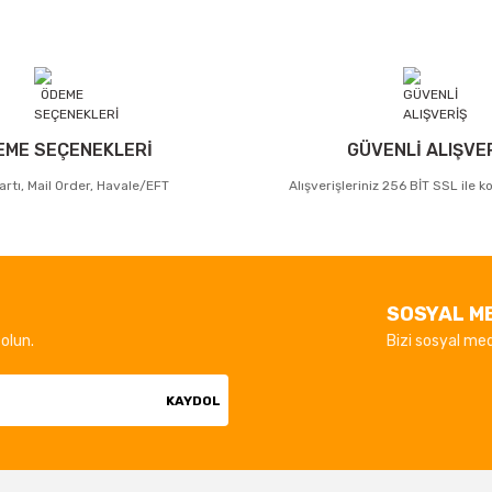
EME SEÇENEKLERİ
GÜVENLİ ALIŞVE
artı, Mail Order, Havale/EFT
Alışverişleriniz 256 BİT SSL ile 
SOSYAL M
olun.
Bizi sosyal med
KAYDOL