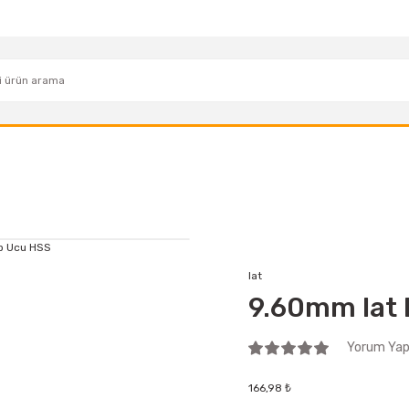
Iat
9.60mm Iat
Yorum Yap 
166,98 ₺