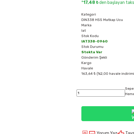
*
17,48 ₺
den başlayan taksi
Kategori
DIN338 HSS Matkap Ucu
Marka
Iat
Stok Kodu
IAT338-0960
Stok Durumu
Stokta Var
Gönderim Şekli
Kargo
Havale
163,64 ₺ (%2,00 havale indirimi
Sepe
Heme
Yorum Yaz
Tavs