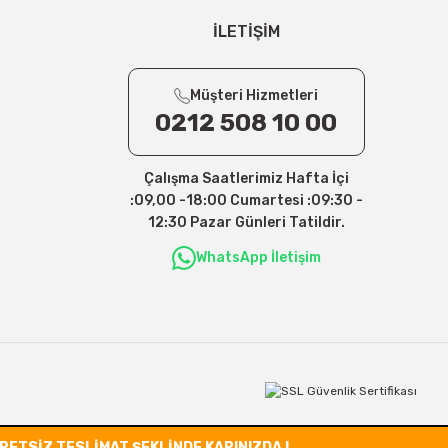
İLETİŞİM
Müşteri Hizmetleri
0212 508 10 00
Çalışma Saatlerimiz Hafta İçi
:09,00 -18:00 Cumartesi :09:30 -
12:30 Pazar Günleri Tatildir.
WhatsApp İletişim
CRETSİZ TESLİMAT ŞEKLİNDE KAPINIZDA !