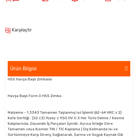
Karşılaştır
Ürün Bilgisi
HSS Havşa Başlı Zımbalar
Havşa Başlı Form D HSS Zımba :
Malzeme - 1.3343 Tamamen Taşlanmış Isıl İşlemli (62-64 HRC ± 2)
Kafa Sertliği : (52 ±3) Yüzey ≥ 950 HV 0.3 Her Türlü Delme / Kesme
Kalıplarında, Dayanıklı İş Parçaları İçindir. Ayrıca İsteğe Göre
Tamamen veya Kısmen TIN / TIC Kaplama ( Dış Katmanda Isı ve
Sürtünmeye Karşı Direnç Sağlanarak, Sarma ve Soguk Kaynak Gib