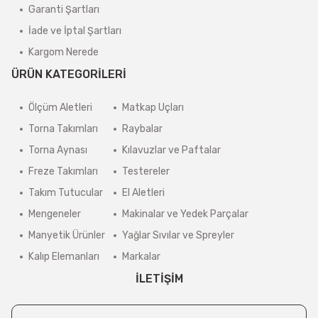
Garanti Şartları
İade ve İptal Şartları
Kargom Nerede
ÜRÜN KATEGORİLERİ
Ölçüm Aletleri
Matkap Uçları
Torna Takımları
Raybalar
Torna Aynası
Kılavuzlar ve Paftalar
Freze Takımları
Testereler
Takım Tutucular
El Aletleri
Mengeneler
Makinalar ve Yedek Parçalar
Manyetik Ürünler
Yağlar Sıvılar ve Spreyler
Kalıp Elemanları
Markalar
İLETİŞİM