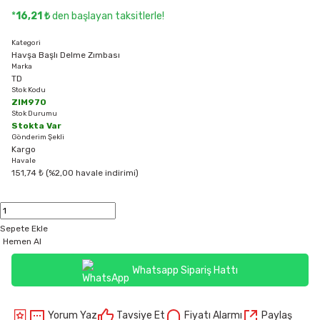
*
16,21 ₺
den başlayan taksitlerle!
Kategori
Havşa Başlı Delme Zımbası
Marka
TD
Stok Kodu
ZIM970
Stok Durumu
Stokta Var
Gönderim Şekli
Kargo
Havale
151,74 ₺ (%2,00 havale indirimi)
Sepete Ekle
Hemen Al
Whatsapp Sipariş Hattı
Yorum Yaz
Tavsiye Et
Fiyatı Alarmı
Paylaş