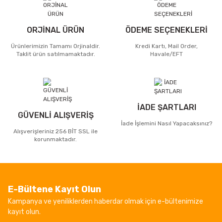
ORJİNAL ÜRÜN
ÖDEME SEÇENEKLERİ
Ürünlerimizin Tamamı Orjinaldir.
Kredi Kartı, Mail Order,
Taklit ürün satılmamaktadır.
Havale/EFT
İADE ŞARTLARI
GÜVENLİ ALIŞVERİŞ
İade İşlemini Nasıl Yapacaksınız?
Alışverişleriniz 256 BİT SSL ile
korunmaktadır.
E-Bültene Kayıt Olun
Kampanya ve yeniliklerden haberdar olmak için e-bültenimize
kayıt olun.