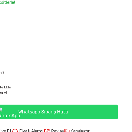
itlerle!
mi)
te Ekle
n Al
Whatsapp Sipariş Hattı
Karşılaştır
iye Et
Fiyatı Alarmı
Paylaş