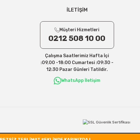
İLETİŞİM
Müşteri Hizmetleri
0212 508 10 00
Çalışma Saatlerimiz Hafta İçi
:09,00 -18:00 Cumartesi :09:30 -
12:30 Pazar Günleri Tatildir.
WhatsApp İletişim
CRETSİZ TESLİMAT ŞEKLİNDE KAPINIZDA !