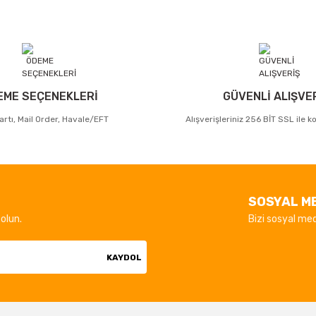
EME SEÇENEKLERİ
GÜVENLİ ALIŞVE
artı, Mail Order, Havale/EFT
Alışverişleriniz 256 BİT SSL ile 
SOSYAL M
olun.
Bizi sosyal med
KAYDOL