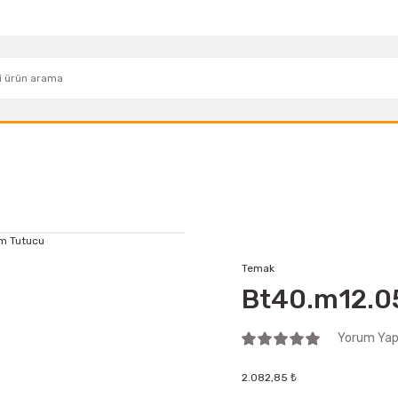
Temak
Bt40.m12.05
Yorum Yap 
2.082,85 ₺