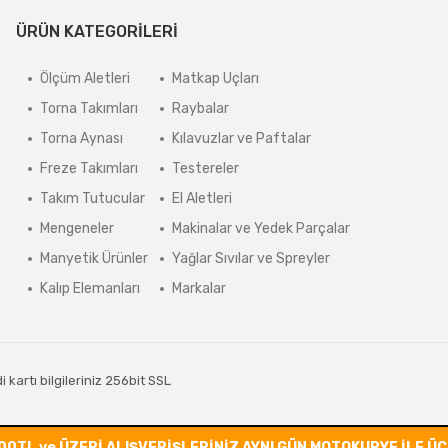
ÜRÜN KATEGORİLERİ
Ölçüm Aletleri
Matkap Uçları
Torna Takımları
Raybalar
Torna Aynası
Kılavuzlar ve Paftalar
Freze Takımları
Testereler
Takım Tutucular
El Aletleri
Mengeneler
Makinalar ve Yedek Parçalar
Manyetik Ürünler
Yağlar Sıvılar ve Spreyler
Kalıp Elemanları
Markalar
kartı bilgileriniz 256bit SSL
00TL ve ÜZERİ ALIŞVERİŞLERİNİZ AYNI GÜN MOTOKURYE İLE Ü