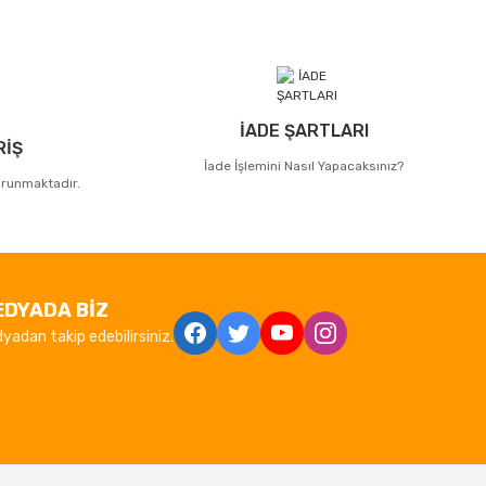
İADE ŞARTLARI
RİŞ
İade İşlemini Nasıl Yapacaksınız?
korunmaktadır.
EDYADA BİZ
yadan takip edebilirsiniz.