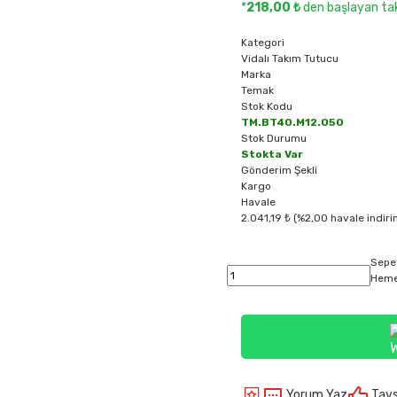
*
218,00 ₺
den başlayan taks
Kategori
Vidalı Takım Tutucu
Marka
Temak
Stok Kodu
TM.BT40.M12.050
Stok Durumu
Stokta Var
Gönderim Şekli
Kargo
Havale
2.041,19 ₺ (%2,00 havale indiri
Sepe
Heme
Yorum Yaz
Tavs