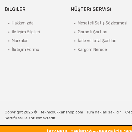
BİLGİLER
MÜŞTERİ SERVİSİ
Hakkımızda
Mesafeli Satış Sözleşmesi
İletişim Bilgileri
Garanti Şartları
Markalar
İade ve İptal Şartları
İletişim Formu
Kargom Nerede
Copyright 2025 © - teknikdukkanshop.com - Tüm hakları saklıdır - Kredi 
Sertifikası ile Korunmaktadır.
İSTANBUL, TEKİRDAĞ ve GEBZE İÇİN 130