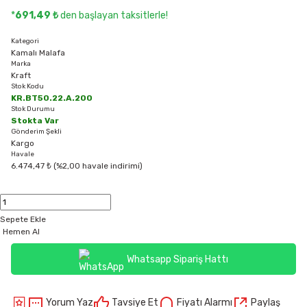
*
691,49 ₺
den başlayan taksitlerle!
Kategori
Kamalı Malafa
Marka
Kraft
Stok Kodu
KR.BT50.22.A.200
Stok Durumu
Stokta Var
Gönderim Şekli
Kargo
Havale
6.474,47 ₺ (%2,00 havale indirimi)
Sepete Ekle
Hemen Al
Whatsapp Sipariş Hattı
Yorum Yaz
Tavsiye Et
Fiyatı Alarmı
Paylaş