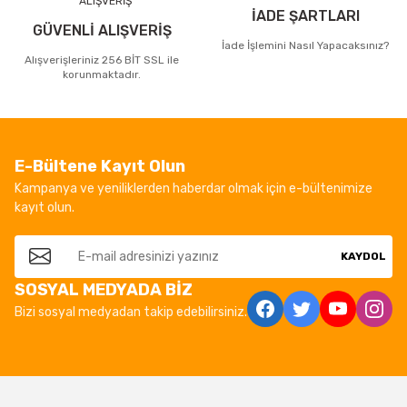
İADE ŞARTLARI
GÜVENLİ ALIŞVERİŞ
İade İşlemini Nasıl Yapacaksınız?
Alışverişleriniz 256 BİT SSL ile
korunmaktadır.
E-Bültene Kayıt Olun
Kampanya ve yeniliklerden haberdar olmak için e-bültenimize
kayıt olun.
KAYDOL
SOSYAL MEDYADA BİZ
Bizi sosyal medyadan takip edebilirsiniz.